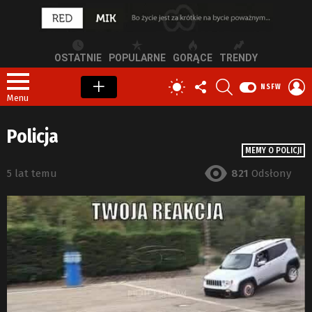
OSTATNIE
POPULARNE
GORĄCE
TRENDY
OBSERWUJ
SZUKAJ
Z
PRZEŁĄCZ
NSFW
NAS
S
SKÓRKĘ
Menu
Policja
MEMY O POLICJI
5 lat temu
821
Odsłony