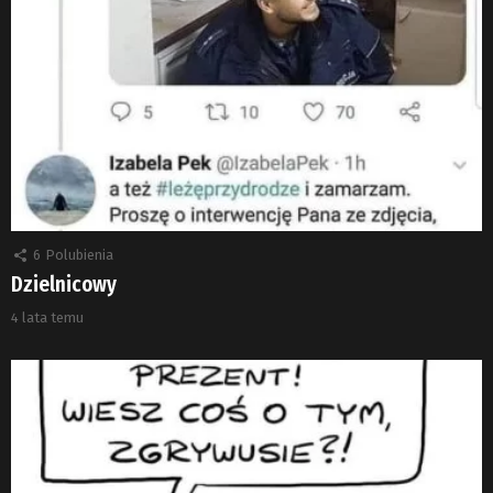
6
Polubienia
Dzielnicowy
4 lata temu