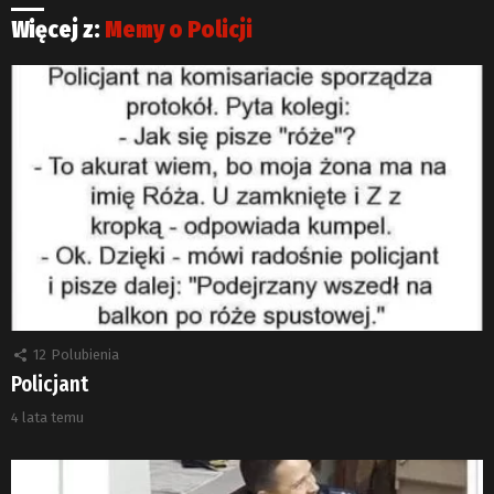
Więcej z:
Memy o Policji
12
Polubienia
Policjant
4 lata temu