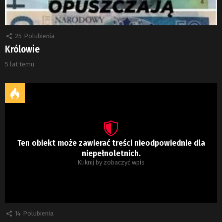
25
Polubienia
Królowie
5 lat temu
Ten obiekt może zawierać treści nieodpowiednie dla
niepełnoletnich.
Kliknij by zobaczyć wpis
14
Polubienia