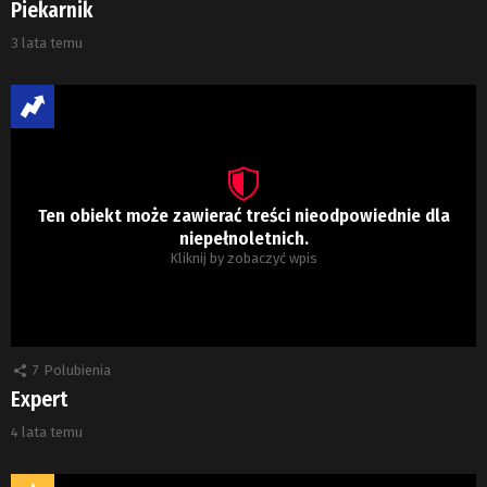
Piekarnik
3 lata temu
Ten obiekt może zawierać treści nieodpowiednie dla
niepełnoletnich.
Kliknij by zobaczyć wpis
7
Polubienia
Expert
4 lata temu