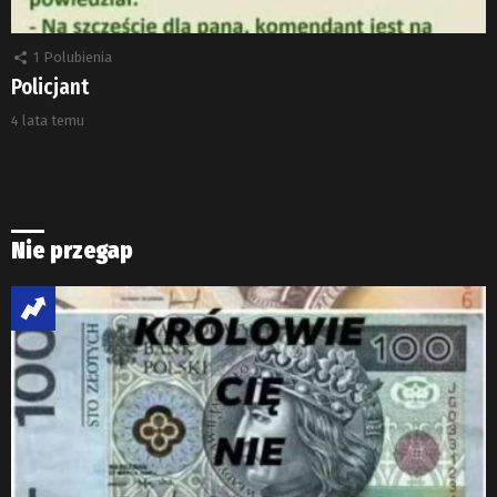
1
Polubienia
Policjant
4 lata temu
Nie przegap