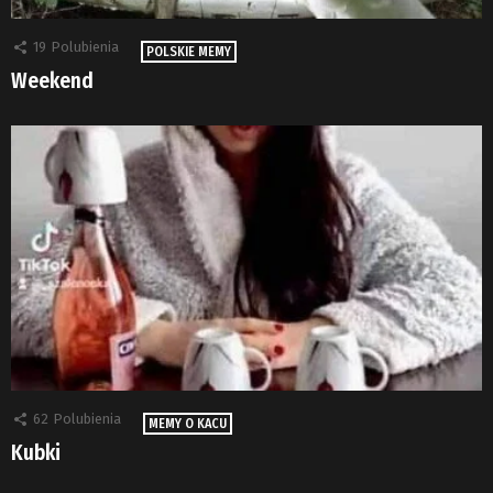
19
Polubienia
POLSKIE MEMY
Weekend
62
Polubienia
MEMY O KACU
Kubki