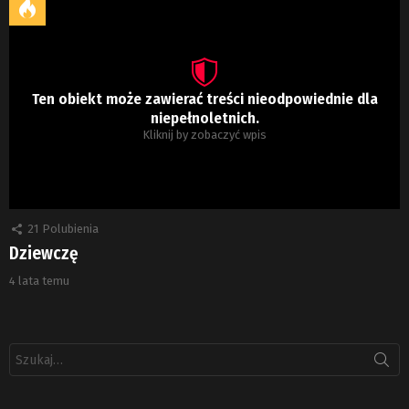
Ten obiekt może zawierać treści nieodpowiednie dla
niepełnoletnich.
Kliknij by zobaczyć wpis
21
Polubienia
Dziewczę
4 lata temu
Szukaj: