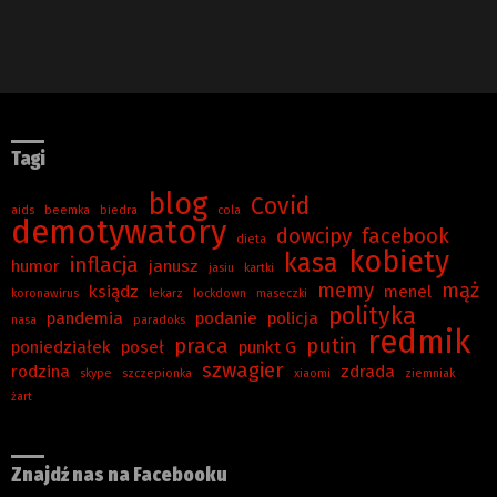
Tagi
blog
Covid
aids
beemka
biedra
cola
demotywatory
dowcipy
facebook
dieta
kobiety
kasa
inflacja
humor
janusz
jasiu
kartki
memy
mąż
ksiądz
menel
koronawirus
lekarz
lockdown
maseczki
polityka
pandemia
podanie
policja
nasa
paradoks
redmik
praca
putin
poniedziałek
poseł
punkt G
szwagier
rodzina
zdrada
skype
szczepionka
xiaomi
ziemniak
żart
Znajdź nas na Facebooku