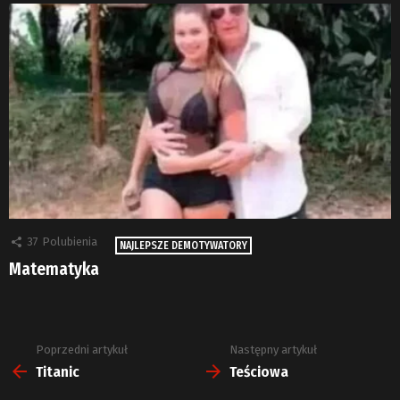
37
Polubienia
NAJLEPSZE DEMOTYWATORY
Matematyka
Poprzedni artykuł
Następny artykuł
Zobacz
więcej
Titanic
Teściowa