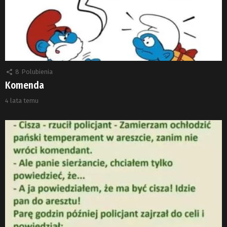
8
Polubienia
Komenda
4 lata temu