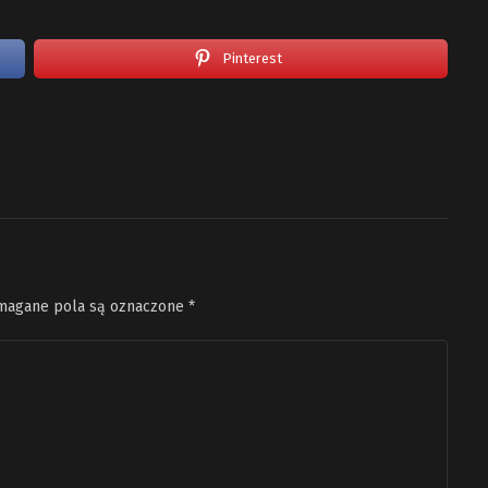
Pinterest
agane pola są oznaczone
*