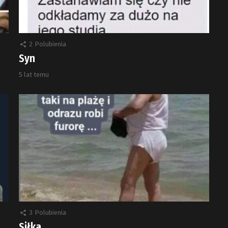
2
Polubienia
Syn
5 lat temu
3
Polubienia
Siłka