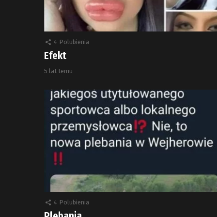
4
Polubienia
Efekt
5 lat temu
4
Polubienia
Plebania