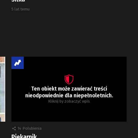
5 lat temu
Ten obiekt może zawierać treści
nieodpowiednie dla niepełnoletnich.
Kliknij by zobaczyć wpis
14
Polubienia
Piekarnik