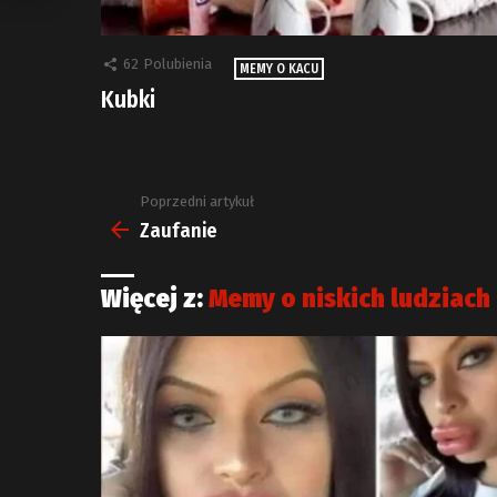
62
Polubienia
MEMY O KACU
Kubki
Poprzedni artykuł
Zobacz
więcej
Zaufanie
Więcej z:
Memy o niskich ludziach