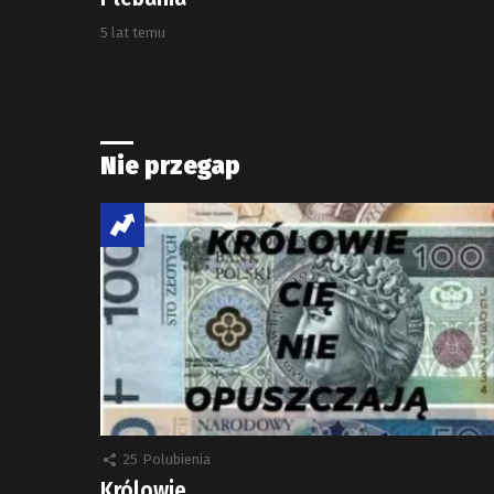
5 lat temu
Nie przegap
25
Polubienia
Królowie