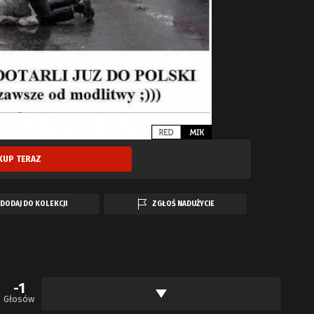
KUP TERAZ
DODAJ DO KOLEKCJI
ZGŁOŚ NADUŻYCIE
-1
Głosów