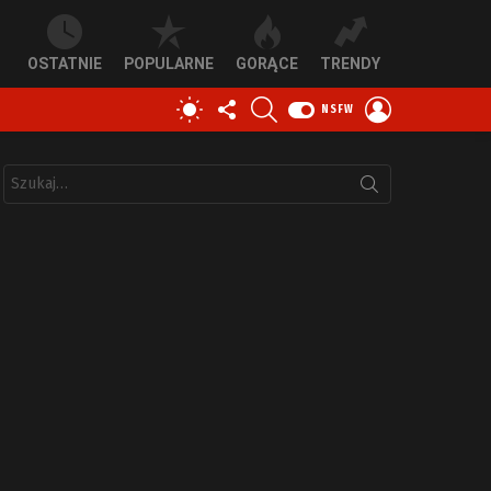
OSTATNIE
POPULARNE
GORĄCE
TRENDY
OBSERWUJ
SZUKAJ
ZALOGUJ
PRZEŁĄCZ
NSFW
NAS
SIĘ
SKÓRKĘ
Szukaj: