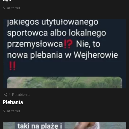
5 lat temu
4
Polubienia
Plebania
5 lat temu