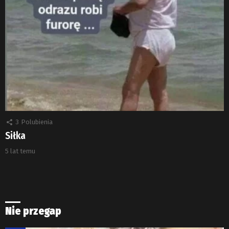
3
Polubienia
Siłka
5 lat temu
Nie przegap