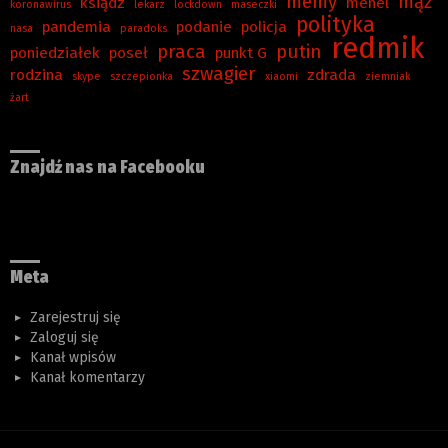
memy
mąż
ksiądz
menel
koronawirus
lekarz
lockdown
maseczki
polityka
pandemia
podanie
policja
nasa
paradoks
redmik
praca
putin
poniedziałek
poseł
punkt G
szwagier
rodzina
zdrada
skype
szczepionka
xiaomi
ziemniak
żart
Znajdź nas na Facebooku
Meta
Zarejestruj się
Zaloguj się
Kanał wpisów
Kanał komentarzy