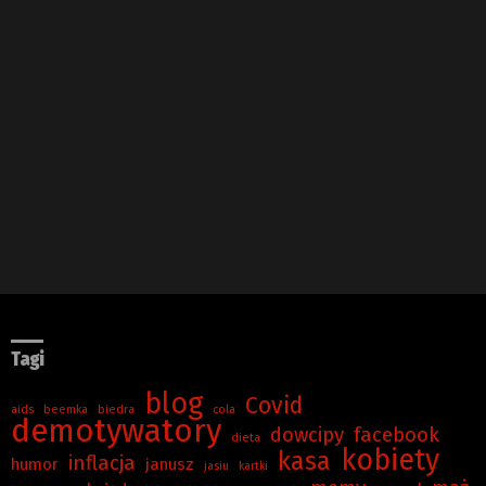
Tagi
blog
Covid
aids
beemka
biedra
cola
demotywatory
dowcipy
facebook
dieta
kobiety
kasa
inflacja
humor
janusz
jasiu
kartki