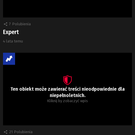
7
Polubienia
Expert
4 lata temu
Ten obiekt może zawierać treści nieodpowiednie dla
niepełnoletnich.
Kliknij by zobaczyć wpis
21
Polubienia