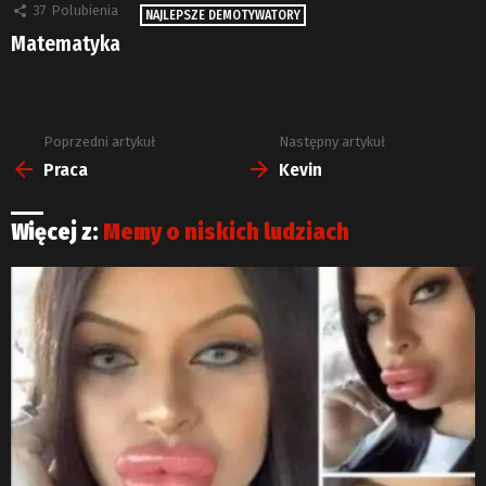
37
Polubienia
NAJLEPSZE DEMOTYWATORY
Matematyka
Poprzedni artykuł
Następny artykuł
Zobacz
więcej
Praca
Kevin
Więcej z:
Memy o niskich ludziach