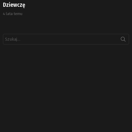
Dziewczę
4 lata temu
Szukaj: