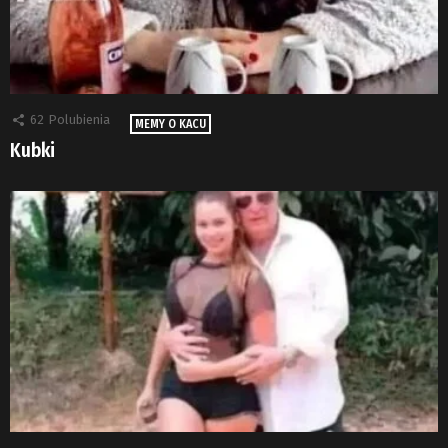
62
Polubienia
MEMY O KACU
Kubki