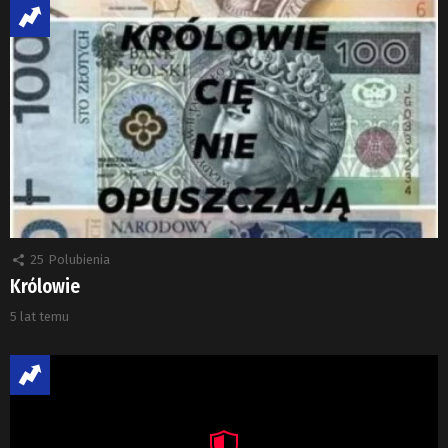
25
Polubienia
Królowie
5 lat temu