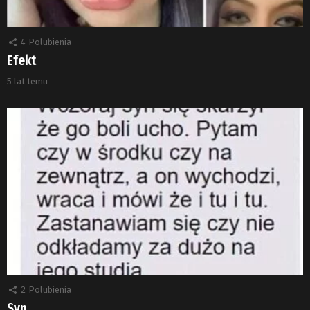
4
Polubienia
Efekt
5 lat temu
2
Polubienia
Syn