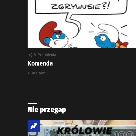
8
Polubienia
Komenda
4 lata temu
Nie przegap