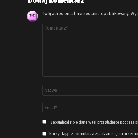
Dodaj komentarz
Twój adres email nie zostanie opublikowany.
Wym
Komentarz
*
Nazwa
*
Adres
email
*
Zapamiętaj moje dane w tej przeglądarce podczas p
Korzystając z formularza zgadzam się na przecho