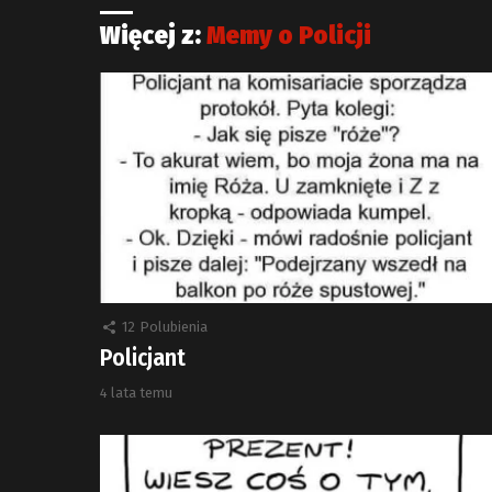
Więcej z:
Memy o Policji
12
Polubienia
Policjant
4 lata temu