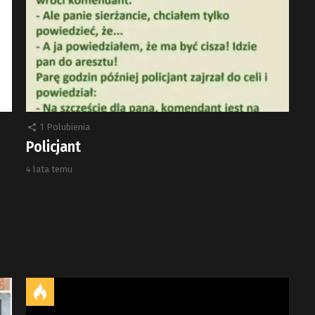
1
Polubienia
Policjant
4 lata temu