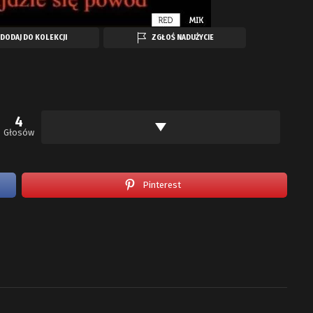
DODAJ DO KOLEKCJI
ZGŁOŚ NADUŻYCIE
4
Głosów
Pinterest