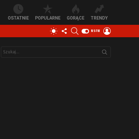
OSTATNIE
POPULARNE
GORĄCE
TRENDY
OBSERWUJ
SZUKAJ
ZALOGUJ
PRZEŁĄCZ
NSFW
NAS
SIĘ
SKÓRKĘ
Szukaj: