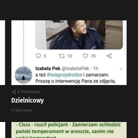
6
Polubienia
Dzielnicowy
4 lata temu