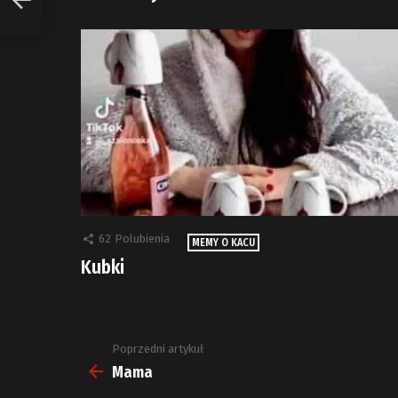
62
Polubienia
MEMY O KACU
Kubki
Poprzedni artykuł
Zobacz
więcej
Mama