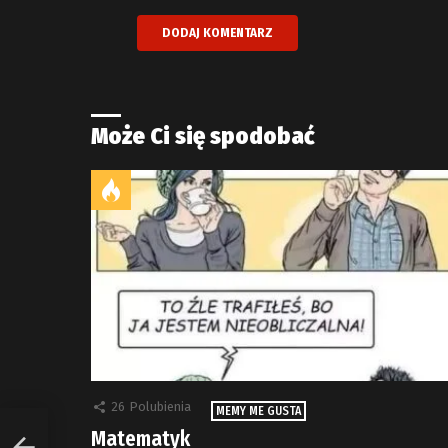
Może Ci się spodobać
26
Polubienia
MEMY ME GUSTA
Matematyk