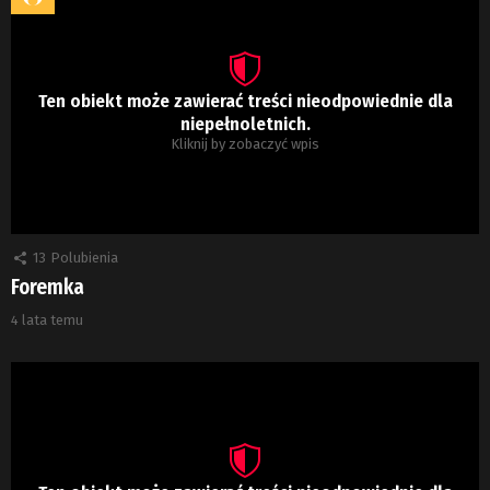
Ten obiekt może zawierać treści nieodpowiednie dla
niepełnoletnich.
Kliknij by zobaczyć wpis
13
Polubienia
Foremka
4 lata temu