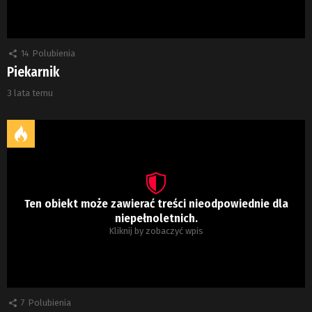
14
Polubienia
Piekarnik
3 lata temu
Ten obiekt może zawierać treści nieodpowiednie dla
niepełnoletnich.
Kliknij by zobaczyć wpis
7
Polubienia