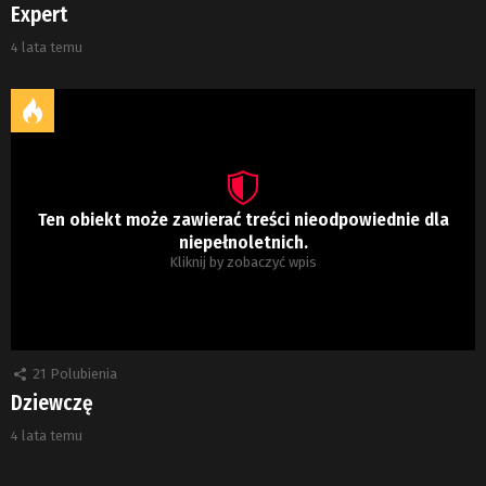
Expert
4 lata temu
Ten obiekt może zawierać treści nieodpowiednie dla
niepełnoletnich.
Kliknij by zobaczyć wpis
21
Polubienia
Dziewczę
4 lata temu