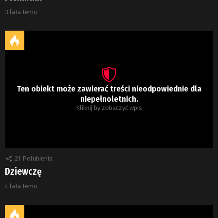
3 lata temu
Ten obiekt może zawierać treści nieodpowiednie dla
niepełnoletnich.
Kliknij by zobaczyć wpis
21
Polubienia
Dziewczę
4 lata temu