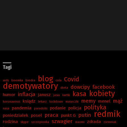
Tagi
blog
Covid
aids
beemka
biedra
cola
demotywatory
dowcipy
facebook
dieta
kobiety
kasa
inflacja
humor
janusz
jasiu
kartki
memy
mąż
ksiądz
menel
koronawirus
lekarz
lockdown
maseczki
polityka
pandemia
podanie
policja
nasa
paradoks
redmik
praca
putin
poniedziałek
poseł
punkt G
szwagier
rodzina
zdrada
skype
szczepionka
xiaomi
ziemniak