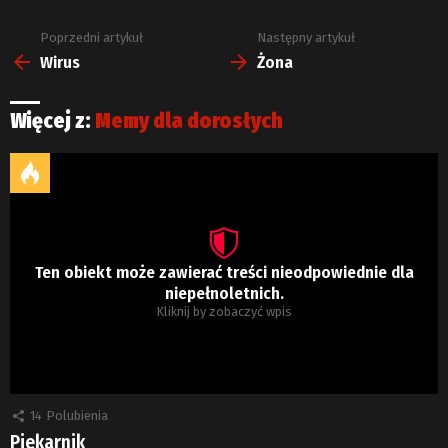
Poprzedni artykuł
Następny artykuł
Zobacz
więcej
Wirus
Żona
Więcej z:
Memy dla dorosłych
Ten obiekt może zawierać treści nieodpowiednie dla
niepełnoletnich.
Kliknij by zobaczyć wpis
14
Polubienia
Piekarnik