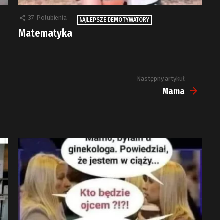
37
Polubienia
NAJLEPSZE DEMOTYWATORY
Matematyka
Następny artykuł
Mama