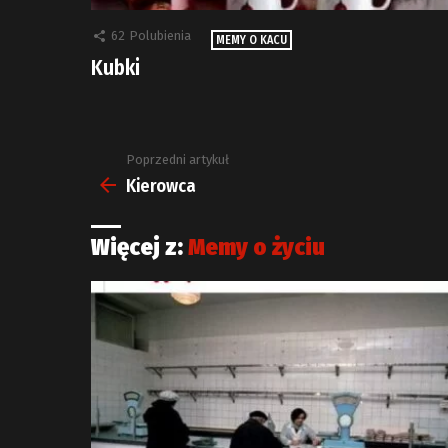
62
Polubienia
MEMY O KACU
Kubki
Poprzedni artykuł
Zobacz
więcej
Kierowca
Więcej z:
Memy o życiu