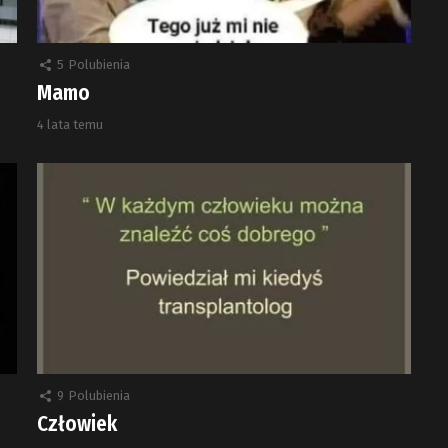
5
Polubienia
Mamo
4 lata temu
9
Polubienia
Człowiek