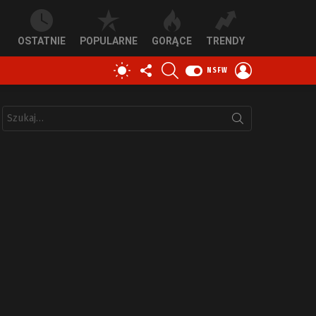
OSTATNIE
POPULARNE
GORĄCE
TRENDY
OBSERWUJ
SZUKAJ
ZALOGUJ
PRZEŁĄCZ
NSFW
NAS
SIĘ
SKÓRKĘ
Szukaj: