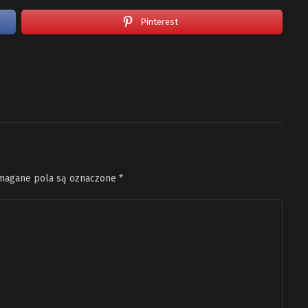
Pinterest
agane pola są oznaczone
*