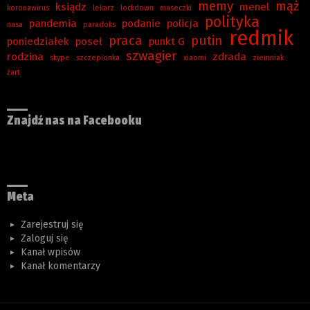
memy
mąż
ksiądz
menel
koronawirus
lekarz
lockdown
maseczki
polityka
pandemia
podanie
policja
nasa
paradoks
redmik
praca
putin
poniedziałek
poseł
punkt G
szwagier
rodzina
zdrada
skype
szczepionka
xiaomi
ziemniak
żart
Znajdź nas na Facebooku
Meta
Zarejestruj się
Zaloguj się
Kanał wpisów
Kanał komentarzy