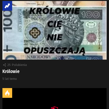
25
Polubienia
Królowie
5 lat temu