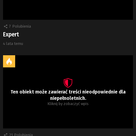
7
Polubienia
Expert
4 lata temu
Ten obiekt może zawierać treści nieodpowiednie dla
niepełnoletnich.
Kliknij by zobaczyć wpis
21
Polubienia