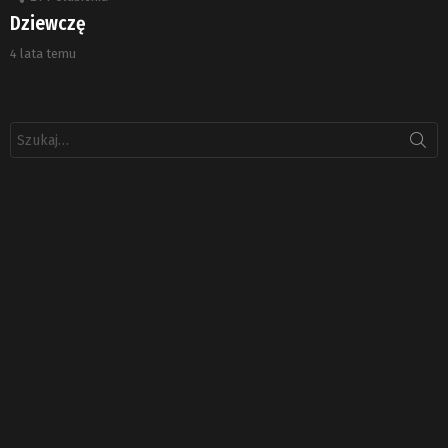
Dziewczę
4 lata temu
Szukaj: