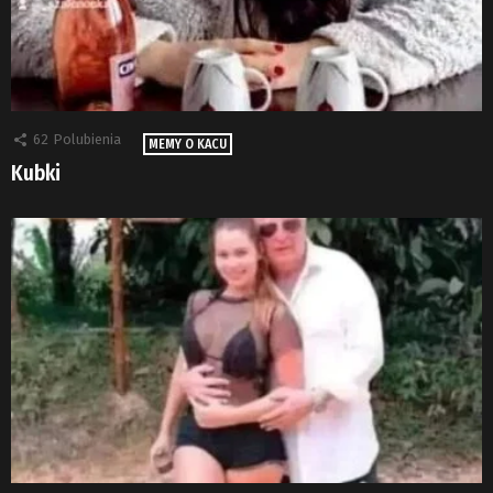
62
Polubienia
MEMY O KACU
Kubki