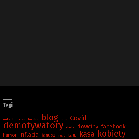
Tagi
blog
Covid
aids
beemka
biedra
cola
demotywatory
dowcipy
facebook
dieta
kobiety
kasa
inflacja
humor
janusz
jasiu
kartki