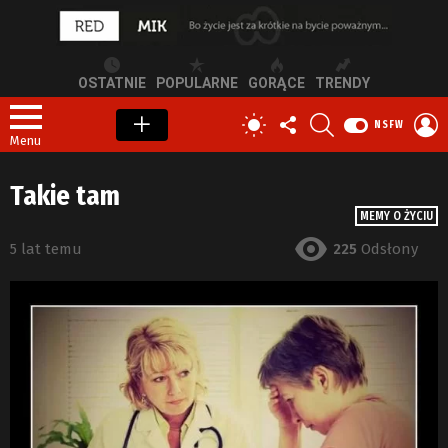
OSTATNIE
POPULARNE
GORĄCE
TRENDY
OBSERWUJ
SZUKAJ
Z
PRZEŁĄCZ
NSFW
NAS
S
SKÓRKĘ
Menu
Takie tam
MEMY O ŻYCIU
5 lat temu
225
Odsłony