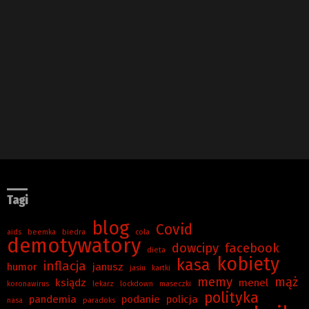
Tagi
blog
Covid
aids
beemka
biedra
cola
demotywatory
dowcipy
facebook
dieta
kobiety
kasa
inflacja
humor
janusz
jasiu
kartki
memy
mąż
ksiądz
menel
koronawirus
lekarz
lockdown
maseczki
polityka
pandemia
podanie
policja
nasa
paradoks