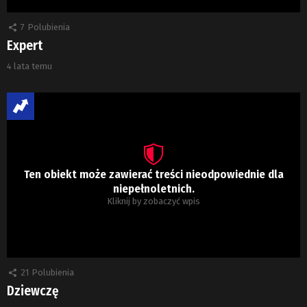
7
Polubienia
Expert
4 lata temu
Ten obiekt może zawierać treści nieodpowiednie dla
niepełnoletnich.
Kliknij by zobaczyć wpis
21
Polubienia
Dziewczę