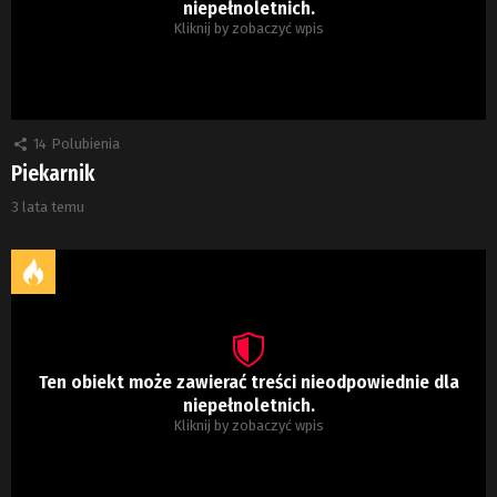
niepełnoletnich.
Kliknij by zobaczyć wpis
14
Polubienia
Piekarnik
3 lata temu
Ten obiekt może zawierać treści nieodpowiednie dla
niepełnoletnich.
Kliknij by zobaczyć wpis