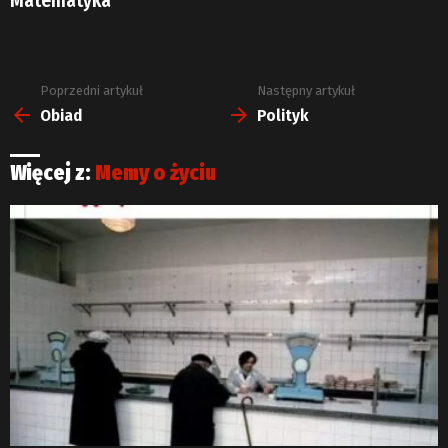
Matematyka
Poprzedni artykuł
Następny artykuł
Zobacz
więcej
Obiad
Polityk
Więcej z:
Memy o życiu