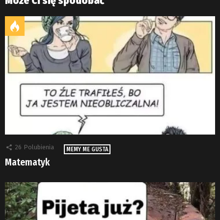
Może Ci się spodobać
26
Polubienia
MEMY ME GUSTA
Matematyk