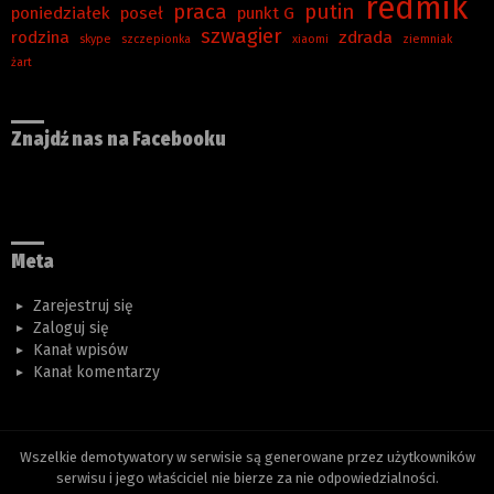
redmik
praca
putin
poniedziałek
poseł
punkt G
szwagier
rodzina
zdrada
skype
szczepionka
xiaomi
ziemniak
żart
Znajdź nas na Facebooku
Meta
Zarejestruj się
Zaloguj się
Kanał wpisów
Kanał komentarzy
Wszelkie demotywatory w serwisie są generowane przez użytkowników
serwisu i jego właściciel nie bierze za nie odpowiedzialności.