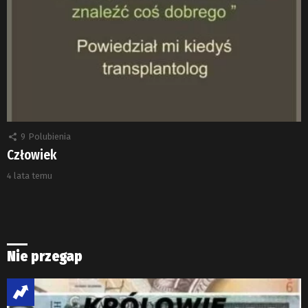
9
Polubienia
Człowiek
4 lata temu
Nie przegap