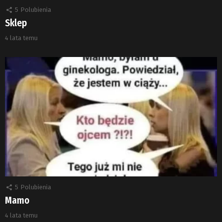
5
Polubienia
Sklep
4 lata temu
5
Polubienia
Mamo
4 lata temu