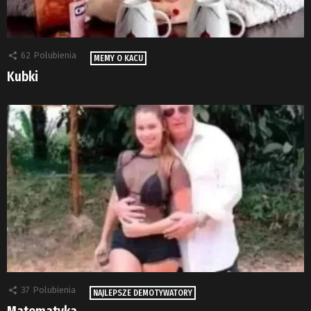
62
Polubienia
MEMY O KACU
Kubki
37
Polubienia
NAJLEPSZE DEMOTYWATORY