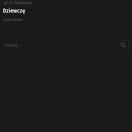
21
Polubienia
Dziewczę
4 lata temu
Szukaj: