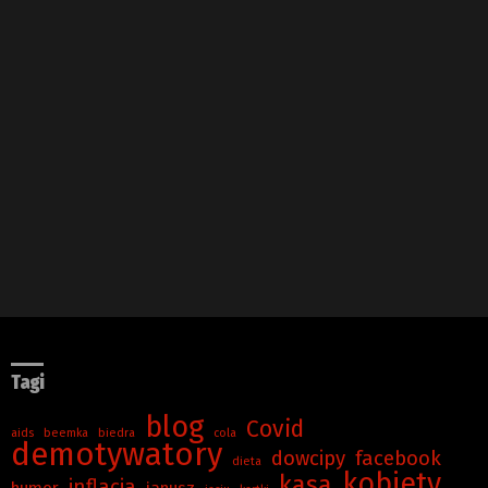
Tagi
blog
Covid
aids
beemka
biedra
cola
demotywatory
dowcipy
facebook
dieta
kobiety
kasa
inflacja
humor
janusz