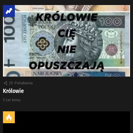
25
Polubienia
Królowie
5 lat temu