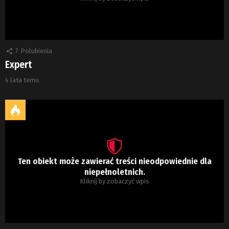
7
Polubienia
Expert
4 lata temu
Ten obiekt może zawierać treści nieodpowiednie dla
niepełnoletnich.
Kliknij by zobaczyć wpis