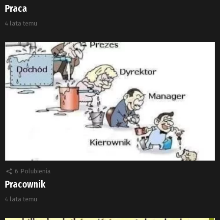
Praca
4 lata temu
6
Polubienia
Pracownik
4 lata temu