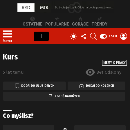
OSTATNIE
POPULARNE
GORĄCE
TRENDY
OBSERWUJ
SZUKAJ
Z
PRZEŁĄCZ
NSFW
NAS
S
SKÓRKĘ
Menu
Kurs
MEMY O PRACY
5 lat temu
341
Odsłony
DODAJ DO ULUBIONYCH
DODAJ DO KOLEKCJI
ZGŁOŚ NADUŻYCIE
Co myślisz?
0