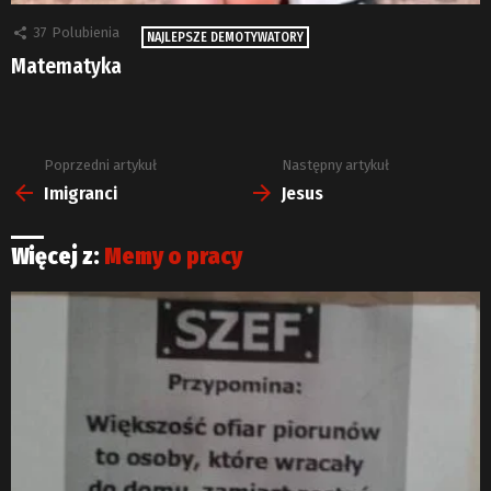
37
Polubienia
NAJLEPSZE DEMOTYWATORY
Matematyka
Poprzedni artykuł
Następny artykuł
Zobacz
więcej
Imigranci
Jesus
Więcej z:
Memy o pracy