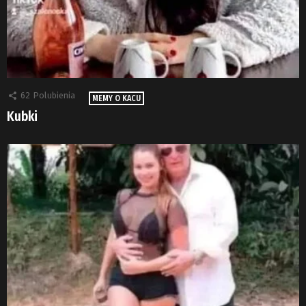
62
Polubienia
MEMY O KACU
Kubki