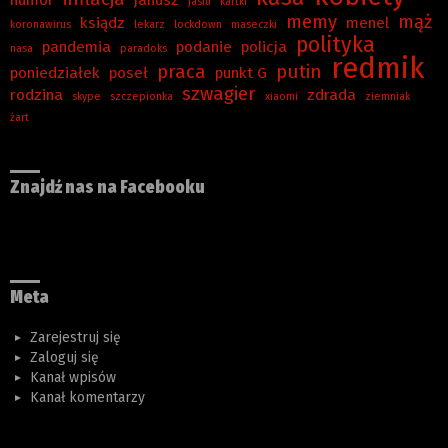
jasiu
kartki
memy
mąż
ksiądz
menel
koronawirus
lekarz
lockdown
maseczki
polityka
pandemia
podanie
policja
nasa
paradoks
redmik
praca
putin
poniedziałek
poseł
punkt G
szwagier
rodzina
zdrada
skype
szczepionka
xiaomi
ziemniak
żart
Znajdź nas na Facebooku
Meta
Zarejestruj się
Zaloguj się
Kanał wpisów
Kanał komentarzy