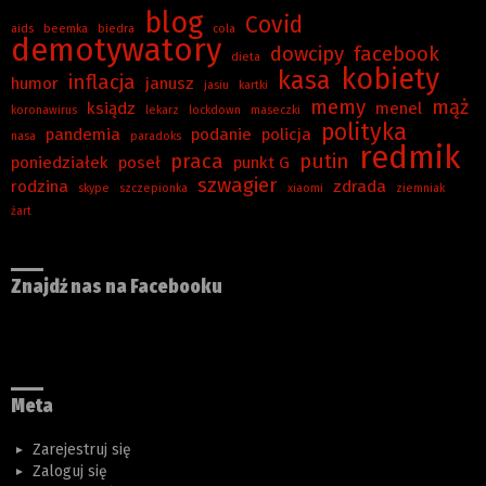
blog
Covid
aids
beemka
biedra
cola
demotywatory
dowcipy
facebook
dieta
kobiety
kasa
inflacja
humor
janusz
jasiu
kartki
memy
mąż
ksiądz
menel
koronawirus
lekarz
lockdown
maseczki
polityka
pandemia
podanie
policja
nasa
paradoks
redmik
praca
putin
poniedziałek
poseł
punkt G
szwagier
rodzina
zdrada
skype
szczepionka
xiaomi
ziemniak
żart
Znajdź nas na Facebooku
Meta
Zarejestruj się
Zaloguj się