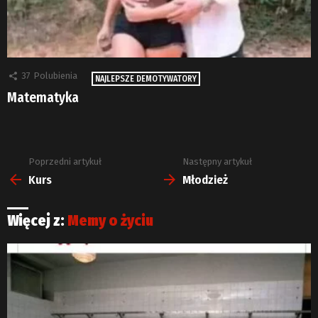
37
Polubienia
NAJLEPSZE DEMOTYWATORY
Matematyka
Poprzedni artykuł
Następny artykuł
Zobacz
więcej
Kurs
Młodzież
Więcej z:
Memy o życiu