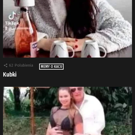
62
Polubienia
MEMY O KACU
Kubki