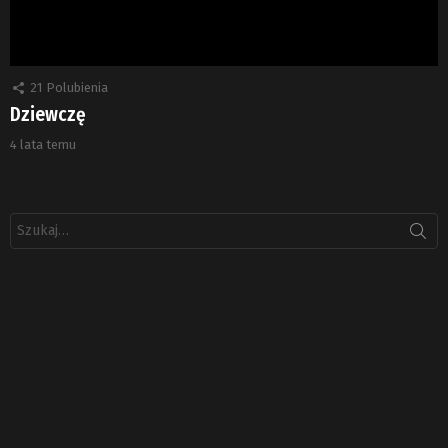
21
Polubienia
Dziewczę
4 lata temu
Szukaj: