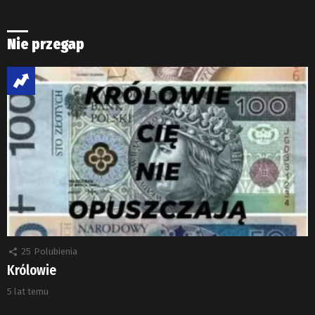
Nie przegap
25
Polubienia
Królowie
5 lat temu