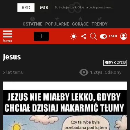
OSTATNIE
POPULARNE
GORĄCE
TRENDY
OBSERWUJ
SZUKAJ
Z
PRZEŁĄCZ
NSFW
NAS
S
SKÓRKĘ
Menu
Jesus
MEMY O ŻYCIU
5 lat temu
1.2tys.
Odsłony