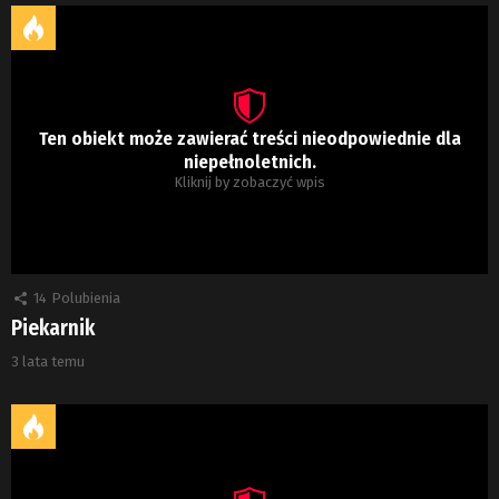
Ten obiekt może zawierać treści nieodpowiednie dla
niepełnoletnich.
Kliknij by zobaczyć wpis
14
Polubienia
Piekarnik
3 lata temu