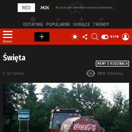
OSTATNIE
POPULARNE
GORĄCE
TRENDY
OBSERWUJ
SZUKAJ
Z
PRZEŁĄCZ
NSFW
NAS
S
SKÓRKĘ
Menu
Święta
MEMY O RODZINACH
5 lat temu
389
Odsłony