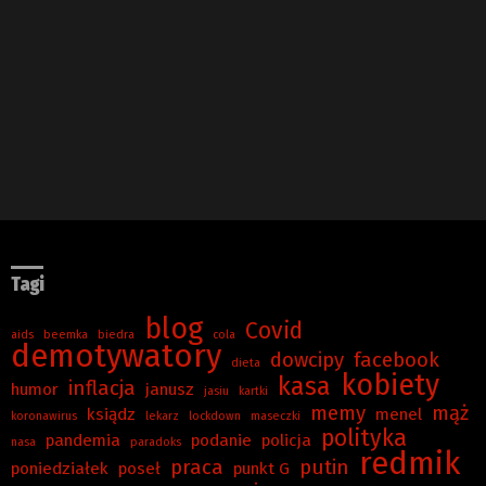
Tagi
blog
Covid
aids
beemka
biedra
cola
demotywatory
dowcipy
facebook
dieta
kobiety
kasa
inflacja
humor
janusz
jasiu
kartki
memy
mąż
ksiądz
menel
koronawirus
lekarz
lockdown
maseczki
polityka
pandemia
podanie
policja
nasa
paradoks
redmik
praca
putin
poniedziałek
poseł
punkt G