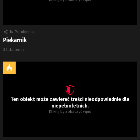
14
Polubienia
Piekarnik
3 lata temu
Ten obiekt może zawierać treści nieodpowiednie dla
niepełnoletnich.
Kliknij by zobaczyć wpis