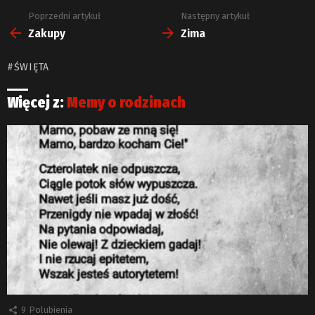
Poprzedni artykuł
Następny artykuł
Zobacz
więcej
Zakupy
Zima
ŚWIĘTA
Więcej z:
Memy o rodzinach
9
Polubienia