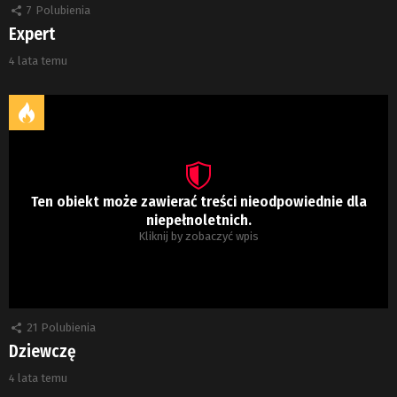
7
Polubienia
Expert
4 lata temu
Ten obiekt może zawierać treści nieodpowiednie dla
niepełnoletnich.
Kliknij by zobaczyć wpis
21
Polubienia
Dziewczę
4 lata temu