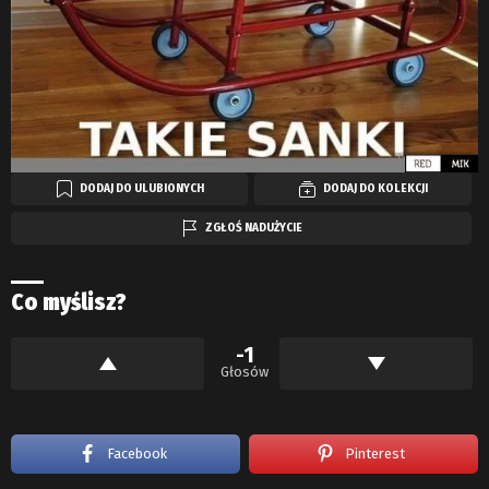
DODAJ DO ULUBIONYCH
DODAJ DO KOLEKCJI
ZGŁOŚ NADUŻYCIE
Co myślisz?
-1
Głosów
Facebook
Pinterest