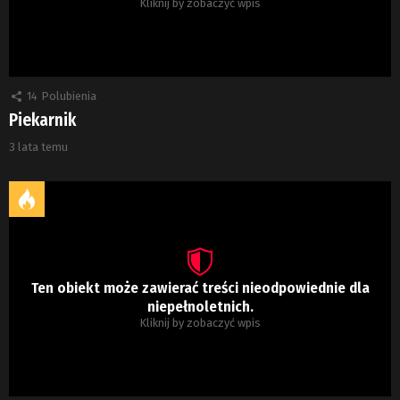
Kliknij by zobaczyć wpis
14
Polubienia
Piekarnik
3 lata temu
Ten obiekt może zawierać treści nieodpowiednie dla
niepełnoletnich.
Kliknij by zobaczyć wpis