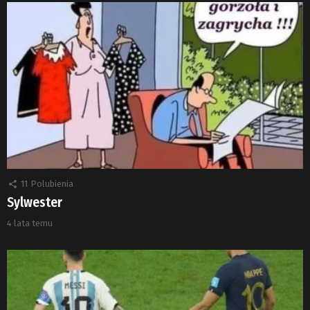
11
Polubienia
Sylwester
4 lata temu