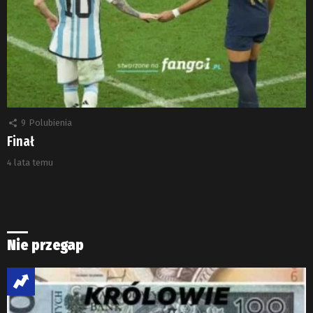
9
Polubienia
Finał
4 lata temu
Nie przegap