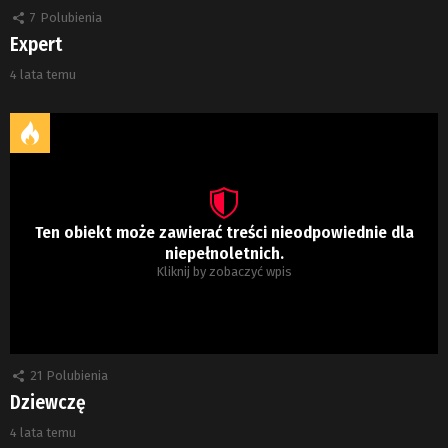
7
Polubienia
Expert
4 lata temu
Ten obiekt może zawierać treści nieodpowiednie dla
niepełnoletnich.
Kliknij by zobaczyć wpis
21
Polubienia
Dziewczę
4 lata temu