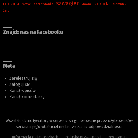
szwagier
rodzina
zdrada
skype
szczepionka
xiaomi
ziemniak
żart
Znajdź nas na Facebooku
Meta
Zarejestruj się
Zaloguj się
Kanał wpisów
Kanał komentarzy
Wszelkie demotywatory w serwisie są generowane przez użytkowników
serwisu i jego właściciel nie bierze za nie odpowiedzialności.
Informacja o ciasteczkach
Polityka prywatności
Regulamin