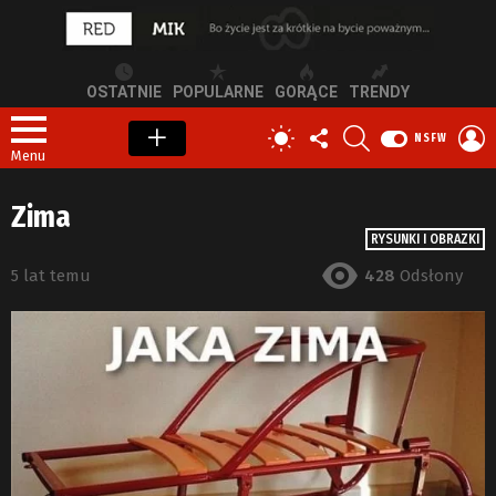
OSTATNIE
POPULARNE
GORĄCE
TRENDY
OBSERWUJ
SZUKAJ
Z
PRZEŁĄCZ
NSFW
NAS
S
SKÓRKĘ
Menu
Zima
RYSUNKI I OBRAZKI
5 lat temu
428
Odsłony