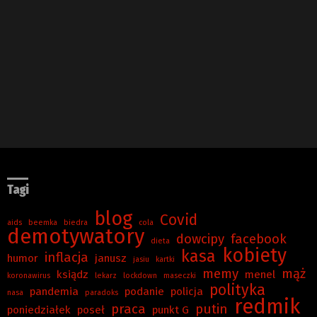
Tagi
blog
Covid
aids
beemka
biedra
cola
demotywatory
dowcipy
facebook
dieta
kobiety
kasa
inflacja
humor
janusz
jasiu
kartki
memy
mąż
ksiądz
menel
koronawirus
lekarz
lockdown
maseczki
polityka
pandemia
podanie
policja
nasa
paradoks
redmik
praca
putin
poniedziałek
poseł
punkt G