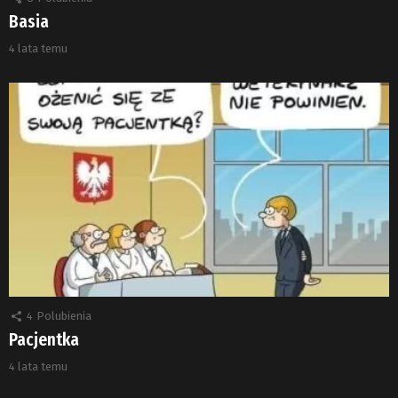
Basia
4 lata temu
4
Polubienia
Pacjentka
4 lata temu