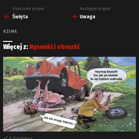
Poprzedni artykuł
Następny artykuł
Zobacz
więcej
Święta
Uwaga
ZIMA
Więcej z:
Rysunki i obrazki
8
Polubienia