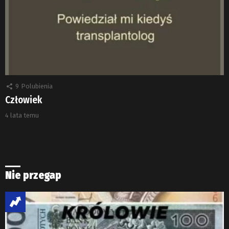
9
Polubienia
Człowiek
4 lata temu
Nie przegap