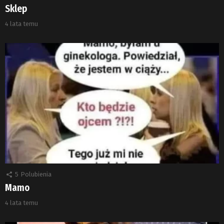
Sklep
4 lata temu
5
Polubienia
Mamo
4 lata temu