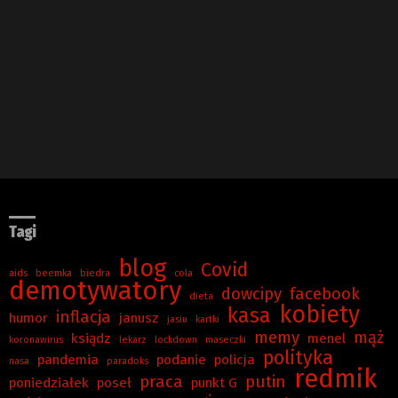
Tagi
blog
Covid
aids
beemka
biedra
cola
demotywatory
dowcipy
facebook
dieta
kobiety
kasa
inflacja
humor
janusz
jasiu
kartki
memy
mąż
ksiądz
menel
koronawirus
lekarz
lockdown
maseczki
polityka
pandemia
podanie
policja
nasa
paradoks
redmik
praca
putin
poniedziałek
poseł
punkt G