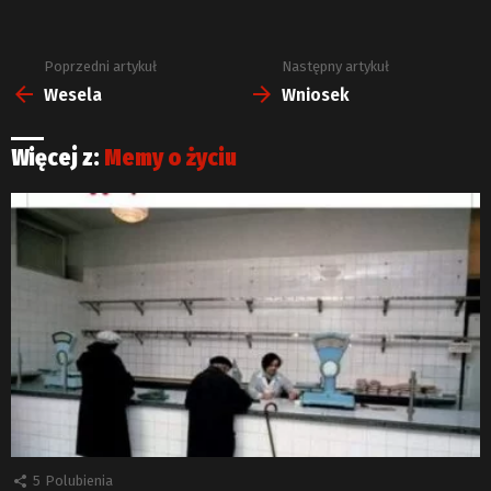
Poprzedni artykuł
Następny artykuł
Zobacz
więcej
Wesela
Wniosek
Więcej z:
Memy o życiu
5
Polubienia