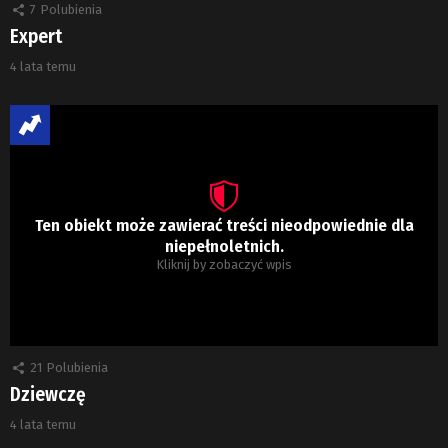
7
Polubienia
Expert
4 lata temu
Ten obiekt może zawierać treści nieodpowiednie dla
niepełnoletnich.
Kliknij by zobaczyć wpis
21
Polubienia
Dziewczę
4 lata temu