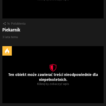
14
Polubienia
Piekarnik
3 lata temu
Ten obiekt może zawierać treści nieodpowiednie dla
niepełnoletnich.
Kliknij by zobaczyć wpis