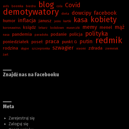
blog
Covid
aids
beemka
biedra
cola
demotywatory
dowcipy
facebook
dieta
kobiety
kasa
inflacja
humor
janusz
jasiu
kartki
memy
mąż
ksiądz
menel
koronawirus
lekarz
lockdown
maseczki
polityka
pandemia
podanie
policja
nasa
paradoks
redmik
praca
putin
poniedziałek
poseł
punkt G
szwagier
rodzina
zdrada
skype
szczepionka
xiaomi
ziemniak
żart
Znajdź nas na Facebooku
Meta
Zarejestruj się
Zaloguj się