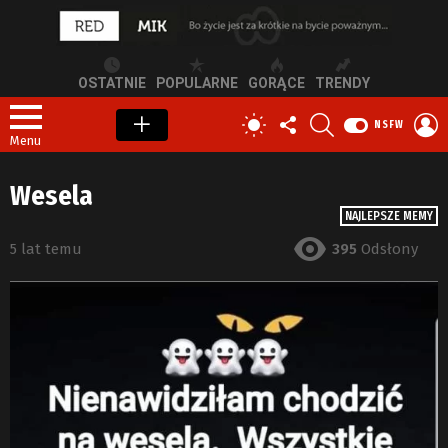
OSTATNIE
POPULARNE
GORĄCE
TRENDY
OBSERWUJ
SZUKAJ
Z
PRZEŁĄCZ
NSFW
NAS
S
SKÓRKĘ
Menu
Wesela
NAJLEPSZE MEMY
5 lat temu
395
Odsłony