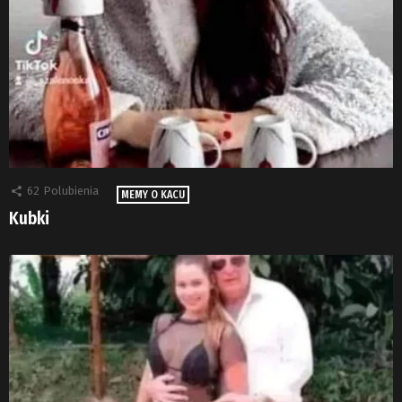
62
Polubienia
MEMY O KACU
Kubki