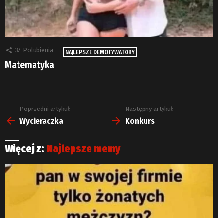
37
Polubienia
NAJLEPSZE DEMOTYWATORY
Matematyka
Poprzedni artykuł
Następny artykuł
Zobacz
więcej
Wycieraczka
Konkurs
Więcej z:
Najlepsze memy