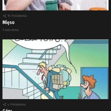
15
Polubienia
Mięso
3 lata temu
4
Polubienia