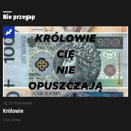
Nie przegap
25
Polubienia
Królowie
5 lat temu