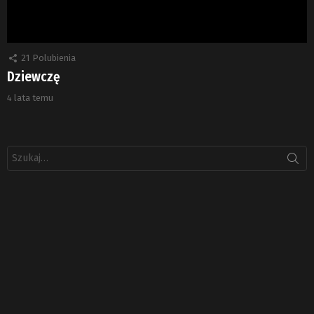
21
Polubienia
Dziewczę
4 lata temu
Szukaj: