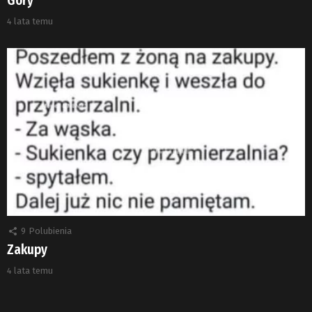
Góry
4 lata temu
9
Polubienia
Zakupy
4 lata temu