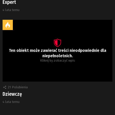
Expert
4 lata temu
Ten obiekt może zawierać treści nieodpowiednie dla
niepełnoletnich.
Kliknij by zobaczyć wpis
21
Polubienia
Dziewczę
4 lata temu