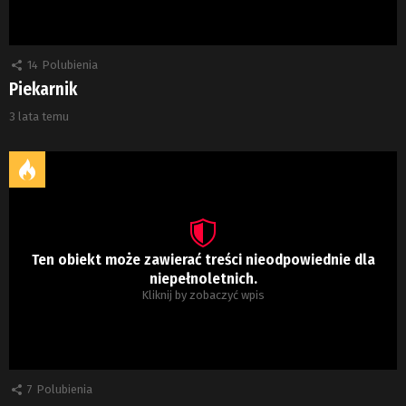
14
Polubienia
Piekarnik
3 lata temu
Ten obiekt może zawierać treści nieodpowiednie dla
niepełnoletnich.
Kliknij by zobaczyć wpis
7
Polubienia