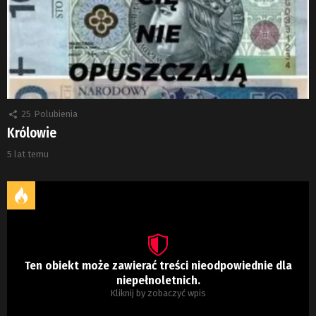
25
Polubienia
Królowie
5 lat temu
Ten obiekt może zawierać treści nieodpowiednie dla
niepełnoletnich.
Kliknij by zobaczyć wpis