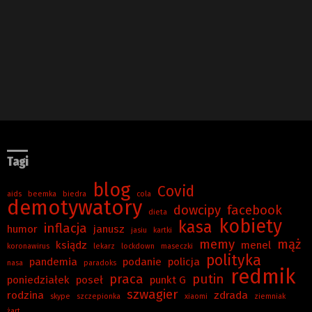
Tagi
blog
Covid
aids
beemka
biedra
cola
demotywatory
dowcipy
facebook
dieta
kobiety
kasa
inflacja
humor
janusz
jasiu
kartki
memy
mąż
ksiądz
menel
koronawirus
lekarz
lockdown
maseczki
polityka
pandemia
podanie
policja
nasa
paradoks
redmik
praca
putin
poniedziałek
poseł
punkt G
szwagier
rodzina
zdrada
skype
szczepionka
xiaomi
ziemniak
żart