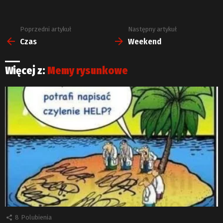
Poprzedni artykuł
Następny artykuł
Zobacz
więcej
Czas
Weekend
Więcej z:
Memy rysunkowe
8
Polubienia