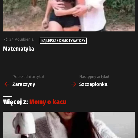
37
Polubienia
NAJLEPSZE DEMOTYWATORY
Matematyka
Poprzedni artykuł
Następny artykuł
Zobacz
więcej
Zaręczyny
Szczepionka
Więcej z:
Memy o kacu