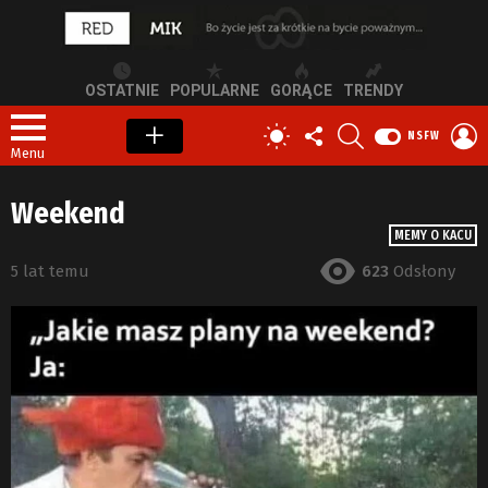
OSTATNIE
POPULARNE
GORĄCE
TRENDY
OBSERWUJ
SZUKAJ
Z
PRZEŁĄCZ
NSFW
NAS
S
SKÓRKĘ
Menu
Weekend
MEMY O KACU
5 lat temu
623
Odsłony