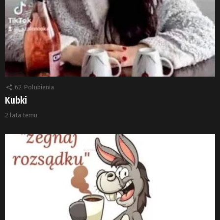
62
Polubienia
Kubki
2 lata temu