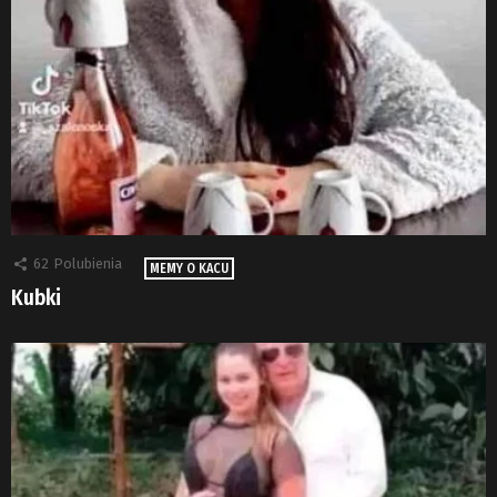
62
Polubienia
MEMY O KACU
Kubki