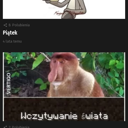
8
Polubienia
Piątek
4 lata temu
2
Polubienia