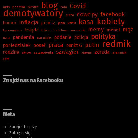
blog
Covid
aids
beemka
biedra
cola
demotywatory
dowcipy
facebook
dieta
kobiety
kasa
inflacja
humor
janusz
jasiu
kartki
memy
mąż
ksiądz
menel
koronawirus
lekarz
lockdown
maseczki
polityka
pandemia
podanie
policja
nasa
paradoks
redmik
praca
putin
poniedziałek
poseł
punkt G
szwagier
rodzina
zdrada
skype
szczepionka
xiaomi
ziemniak
żart
Znajdź nas na Facebooku
Meta
Zarejestruj się
Zaloguj się