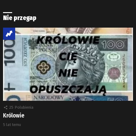
Nie przegap
25
Polubienia
Królowie
5 lat temu