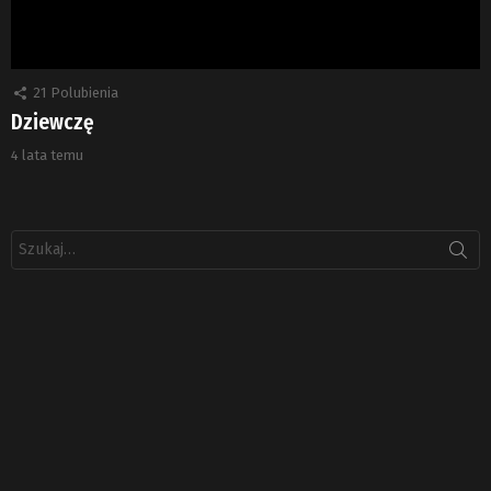
21
Polubienia
Dziewczę
4 lata temu
Szukaj: