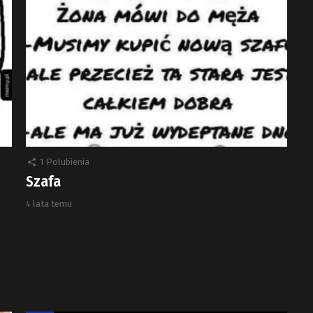
1
Polubienia
Szafa
4 lata temu