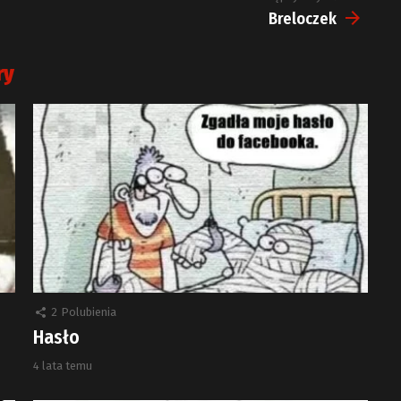
Breloczek
ry
2
Polubienia
Hasło
4 lata temu