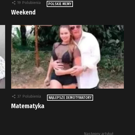
19
Polubienia
POLSKIE MEMY
Weekend
37
Polubienia
NAJLEPSZE DEMOTYWATORY
Matematyka
Następny artykuł