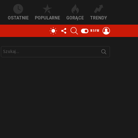
OSTATNIE
POPULARNE
GORĄCE
TRENDY
OBSERWUJ
SZUKAJ
ZALOGUJ
PRZEŁĄCZ
NSFW
NAS
SIĘ
SKÓRKĘ
Szukaj: