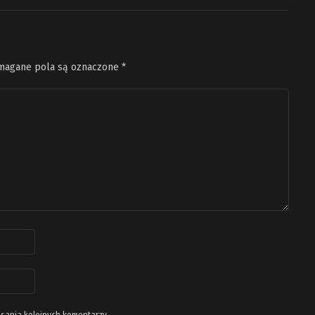
agane pola są oznaczone
*
isania kolejnych komentarzy.