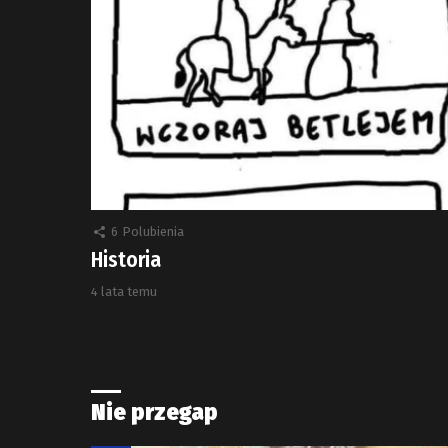
6
Polubienia
Historia
4 lata temu
Nie przegap