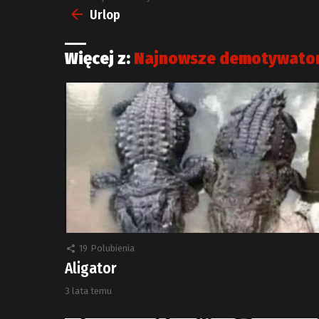
więcej
Urlop
Więcej z:
Najnowsze demotywato
19
Polubienia
Aligator
3 lata temu