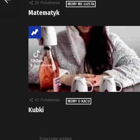
26
Polubienia
MEMY ME GUSTA
Matematyk
62
Polubienia
MEMY O KACU
Kubki
Poprzedni artykuł
Zobacz