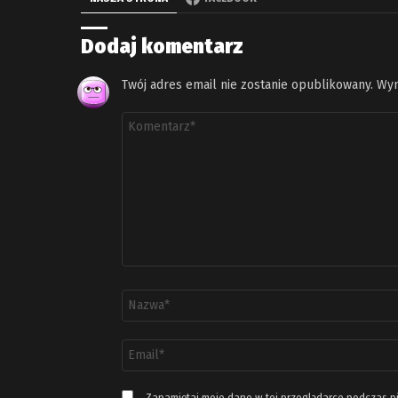
Dodaj komentarz
Twój adres email nie zostanie opublikowany.
Wym
Komentarz
*
Nazwa
*
Adres
email
*
Zapamiętaj moje dane w tej przeglądarce podczas p