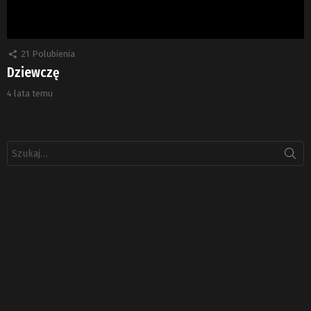
21
Polubienia
Dziewczę
4 lata temu
Szukaj: