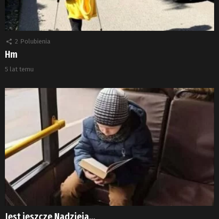
2
Polubienia
Hm
5 lat temu
Jest jeszcze Nadzieja…