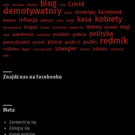
blog
Covid
aids
beemka
biedra
cola
demotywatory
dowcipy
facebook
dieta
kobiety
kasa
inflacja
humor
janusz
jasiu
kartki
memy
mąż
ksiądz
menel
koronawirus
lekarz
lockdown
maseczki
polityka
pandemia
podanie
policja
nasa
paradoks
redmik
praca
putin
poniedziałek
poseł
punkt G
szwagier
rodzina
zdrada
skype
szczepionka
xiaomi
ziemniak
żart
Znajdź nas na Facebooku
Meta
Zarejestruj się
Zaloguj się
Kanał wpisów