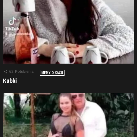
62
Polubienia
MEMY O KACU
Kubki