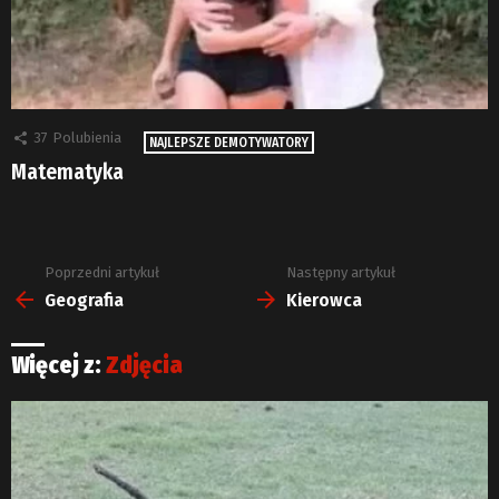
37
Polubienia
NAJLEPSZE DEMOTYWATORY
Matematyka
Poprzedni artykuł
Następny artykuł
Zobacz
więcej
Geografia
Kierowca
Więcej z:
Zdjęcia