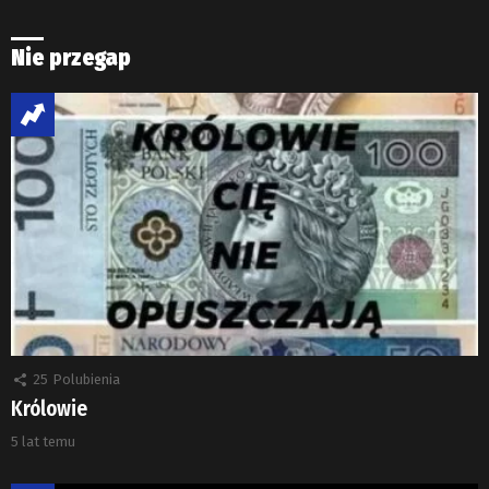
Nie przegap
25
Polubienia
Królowie
5 lat temu