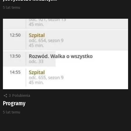
5 lat temu
3
Polubienia
Programy
5 lat temu