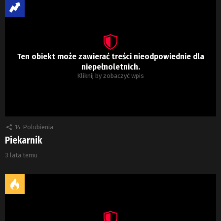
Ten obiekt może zawierać treści nieodpowiednie dla
niepełnoletnich.
Kliknij by zobaczyć wpis
14
Polubienia
Piekarnik
3 lata temu