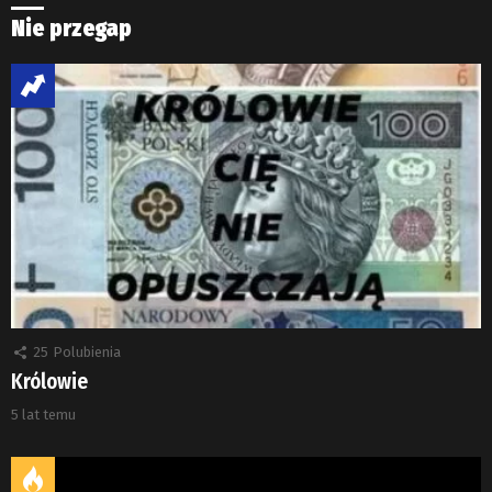
Nie przegap
25
Polubienia
Królowie
5 lat temu