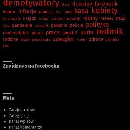
demotywatory
dowcipy
facebook
dieta
kobiety
kasa
inflacja
humor
janusz
jasiu
kartki
memy
mąż
ksiądz
menel
koronawirus
lekarz
lockdown
maseczki
polityka
pandemia
podanie
policja
nasa
paradoks
redmik
praca
putin
poniedziałek
poseł
punkt G
szwagier
rodzina
zdrada
skype
szczepionka
xiaomi
ziemniak
żart
Znajdź nas na Facebooku
Meta
Zarejestruj się
Zaloguj się
Kanał wpisów
Kanał komentarzy