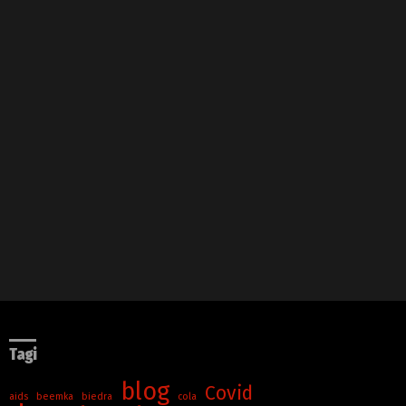
Tagi
blog
Covid
aids
beemka
biedra
cola