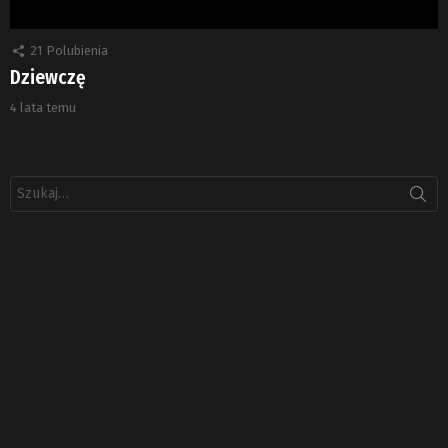
21
Polubienia
Dziewczę
4 lata temu
Szukaj: