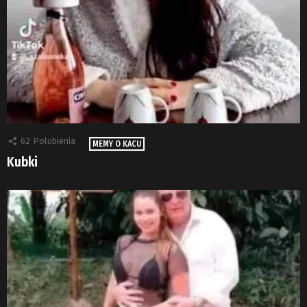
62
Polubienia
MEMY O KACU
Kubki