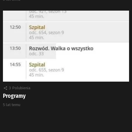
3
Polubienia
Programy
5 lat temu