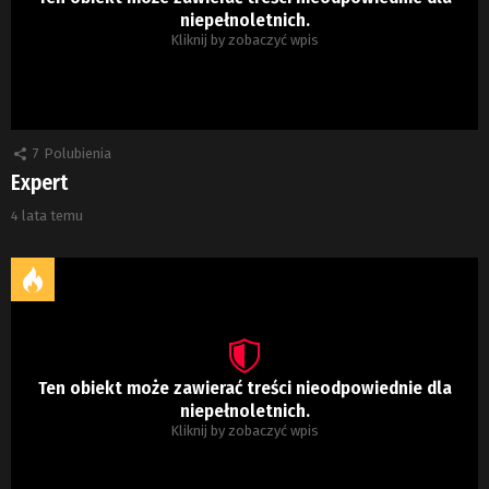
niepełnoletnich.
Kliknij by zobaczyć wpis
7
Polubienia
Expert
4 lata temu
Ten obiekt może zawierać treści nieodpowiednie dla
niepełnoletnich.
Kliknij by zobaczyć wpis