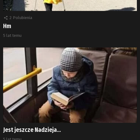
2
Polubienia
Hm
5 lat temu
Jest jeszcze Nadzieja…
5 lat temu