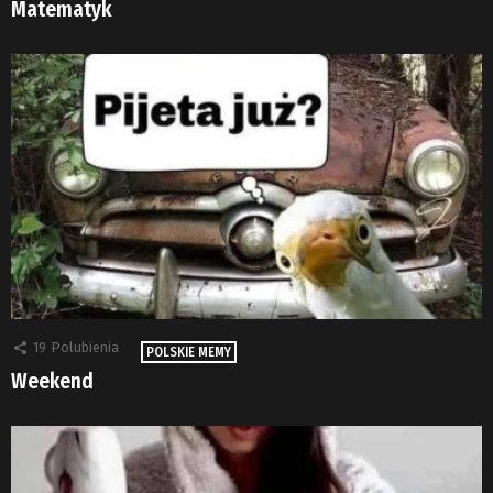
Matematyk
19
Polubienia
POLSKIE MEMY
Weekend