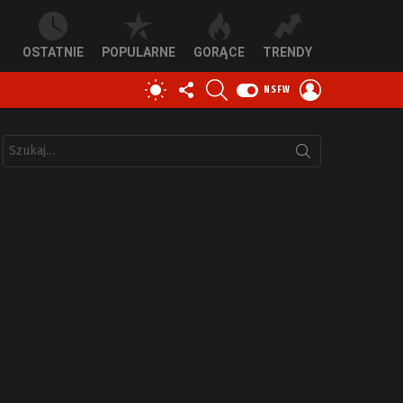
OSTATNIE
POPULARNE
GORĄCE
TRENDY
OBSERWUJ
SZUKAJ
ZALOGUJ
PRZEŁĄCZ
NSFW
NAS
SIĘ
SKÓRKĘ
Szukaj: