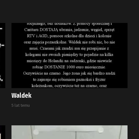
Waldek
5 lat temu