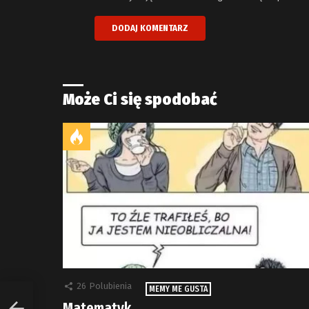
Może Ci się spodobać
26
Polubienia
MEMY ME GUSTA
Matematyk