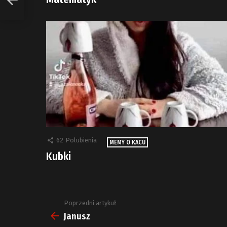
62
Polubienia
MEMY O KACU
Kubki
Poprzedni artykuł
Zobacz
więcej
Janusz