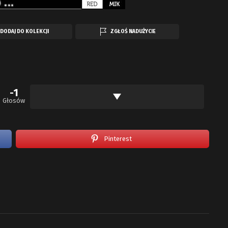
DODAJ DO KOLEKCJI
ZGŁOŚ NADUŻYCIE
-1
Głosów
Pinterest