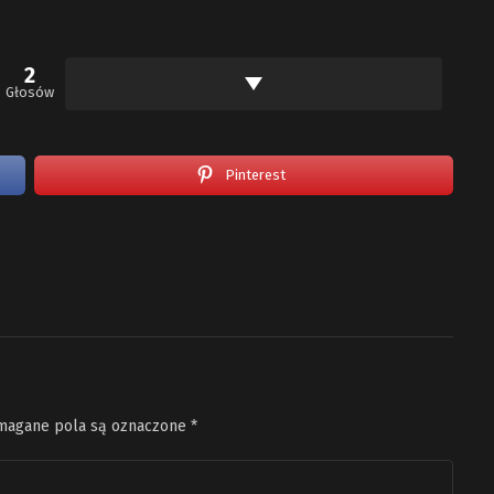
2
Głosów
Pinterest
agane pola są oznaczone
*