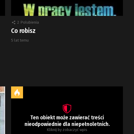
2
Polubienia
Co robisz
5 lat temu
Ten obiekt może zawierać treści
nieodpowiednie dla niepełnoletnich.
Kliknij by zobaczyć wpis