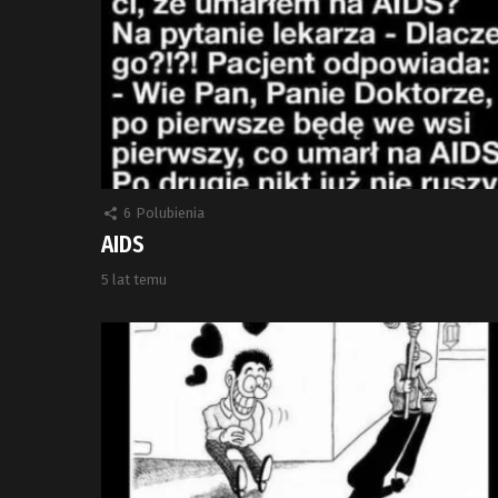
6
Polubienia
AIDS
5 lat temu