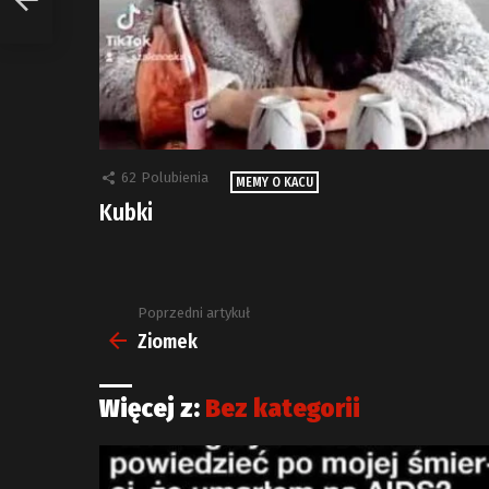
62
Polubienia
MEMY O KACU
Kubki
Poprzedni artykuł
Zobacz
więcej
Ziomek
Więcej z:
Bez kategorii