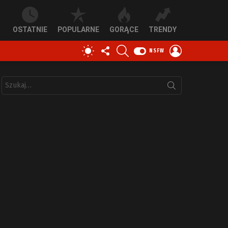
OSTATNIE
POPULARNE
GORĄCE
TRENDY
OBSERWUJ
SZUKAJ
ZALOGUJ
PRZEŁĄCZ
NSFW
NAS
SIĘ
SKÓRKĘ
Szukaj: