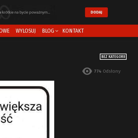
DODAJ
OWE
WYLOSUJ
BLOG
KONTAKT
BEZ KATEGORII
774
Odsłony