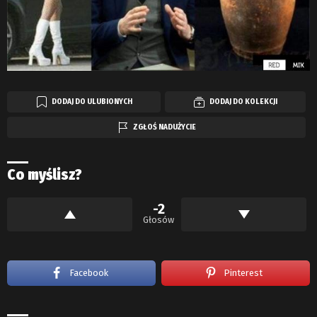
DODAJ DO ULUBIONYCH
DODAJ DO KOLEKCJI
ZGŁOŚ NADUŻYCIE
Co myślisz?
-2
Głosów
Facebook
Pinterest