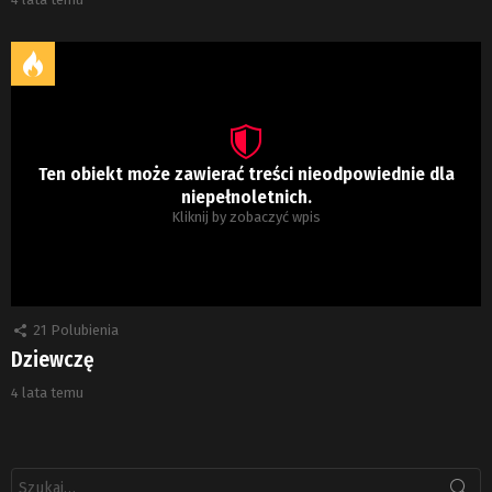
Ten obiekt może zawierać treści nieodpowiednie dla
niepełnoletnich.
Kliknij by zobaczyć wpis
21
Polubienia
Dziewczę
4 lata temu
Szukaj: