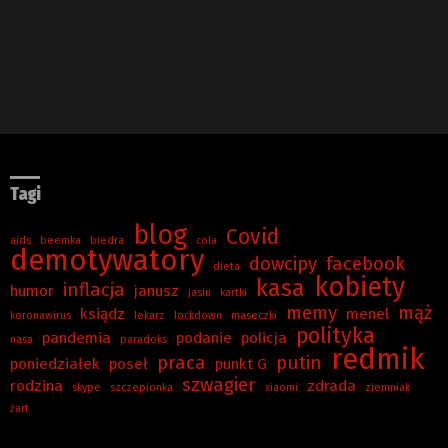
Tagi
blog
Covid
aids
beemka
biedra
cola
demotywatory
dowcipy
facebook
dieta
kobiety
kasa
inflacja
humor
janusz
jasiu
kartki
memy
mąż
ksiądz
menel
koronawirus
lekarz
lockdown
maseczki
polityka
pandemia
podanie
policja
nasa
paradoks
redmik
praca
putin
poniedziałek
poseł
punkt G
szwagier
rodzina
zdrada
skype
szczepionka
xiaomi
ziemniak
żart