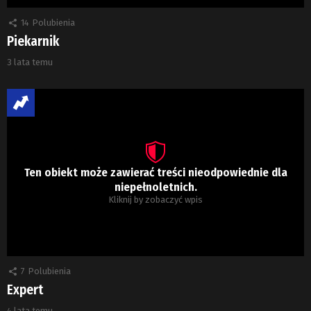
14
Polubienia
Piekarnik
3 lata temu
Ten obiekt może zawierać treści nieodpowiednie dla
niepełnoletnich.
Kliknij by zobaczyć wpis
7
Polubienia
Expert
4 lata temu