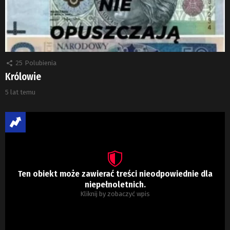
25
Polubienia
Królowie
5 lat temu
Ten obiekt może zawierać treści nieodpowiednie dla
niepełnoletnich.
Kliknij by zobaczyć wpis