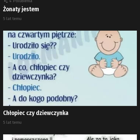
4
Polubienia
Żonaty jestem
5 lat temu
Chłopiec czy dziewczynka
5 lat temu