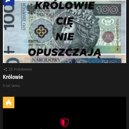
25
Polubienia
Królowie
5 lat temu