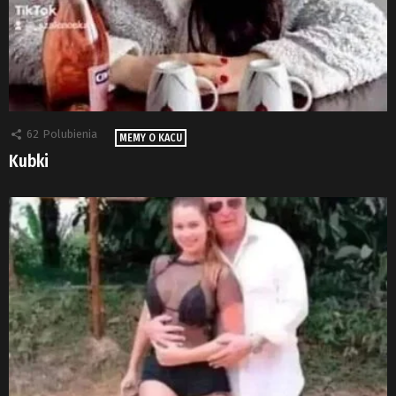
62
Polubienia
MEMY O KACU
Kubki