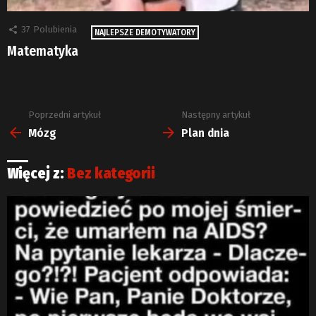
37
Polubienia
NAJLEPSZE DEMOTYWATORY
Matematyka
Poprzedni artykuł
Następny artykuł
Zobacz
więcej
Mózg
Plan dnia
Więcej z:
Bez kategorii