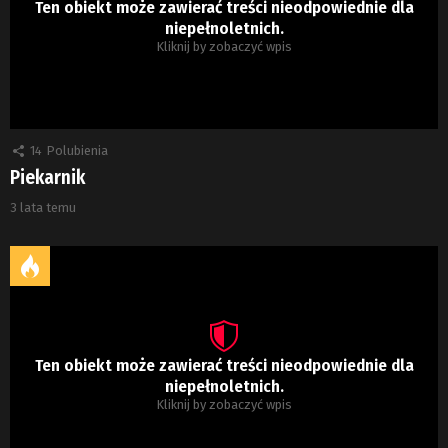
Ten obiekt może zawierać treści nieodpowiednie dla
niepełnoletnich.
Kliknij by zobaczyć wpis
14
Polubienia
Piekarnik
3 lata temu
Ten obiekt może zawierać treści nieodpowiednie dla
niepełnoletnich.
Kliknij by zobaczyć wpis