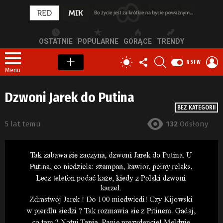
OSTATNIE
POPULARNE
GORĄCE
TRENDY
OBSERWUJ
SZUKAJ
Z
PRZEŁĄCZ
NSFW
NAS
S
SKÓRKĘ
Menu
Dzwoni Jarek do Putina
BEZ KATEGORII
5 lat temu
132
Odsłony