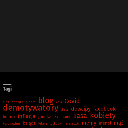
Tagi
blog
Covid
aids
beemka
biedra
cola
demotywatory
dowcipy
facebook
dieta
kobiety
kasa
inflacja
humor
janusz
jasiu
kartki
memy
mąż
ksiądz
menel
koronawirus
lekarz
lockdown
maseczki