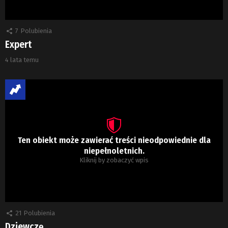
7
Polubienia
Expert
4 lata temu
Ten obiekt może zawierać treści nieodpowiednie dla
niepełnoletnich.
Kliknij by zobaczyć wpis
21
Polubienia
Dziewczę