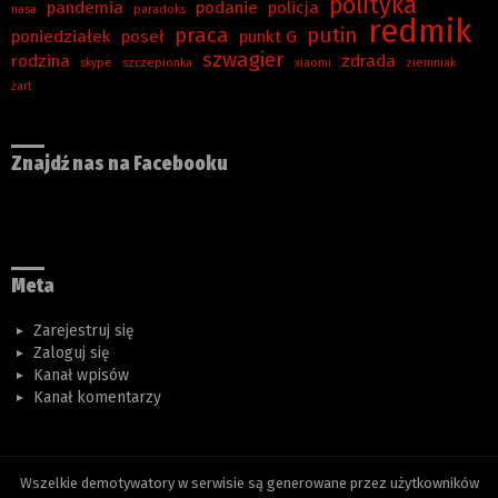
polityka
pandemia
podanie
policja
nasa
paradoks
redmik
praca
putin
poniedziałek
poseł
punkt G
szwagier
rodzina
zdrada
skype
szczepionka
xiaomi
ziemniak
żart
Znajdź nas na Facebooku
Meta
Zarejestruj się
Zaloguj się
Kanał wpisów
Kanał komentarzy
Wszelkie demotywatory w serwisie są generowane przez użytkowników