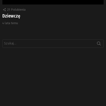
21
Polubienia
Dziewczę
4 lata temu
Szukaj: