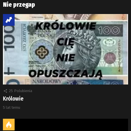
Nie przegap
25
Polubienia
Królowie
5 lat temu