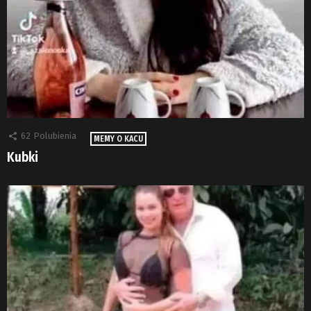
62
Polubienia
MEMY O KACU
Kubki