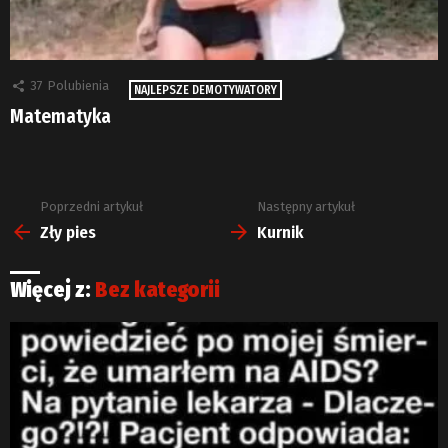
37
Polubienia
NAJLEPSZE DEMOTYWATORY
Matematyka
Poprzedni artykuł
Następny artykuł
Zobacz
więcej
Zły pies
Kurnik
Więcej z:
Bez kategorii