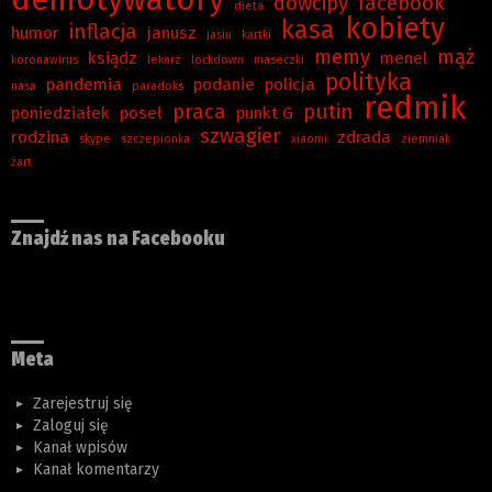
dowcipy
facebook
dieta
kobiety
kasa
inflacja
humor
janusz
jasiu
kartki
memy
mąż
ksiądz
menel
koronawirus
lekarz
lockdown
maseczki
polityka
pandemia
podanie
policja
nasa
paradoks
redmik
praca
putin
poniedziałek
poseł
punkt G
szwagier
rodzina
zdrada
skype
szczepionka
xiaomi
ziemniak
żart
Znajdź nas na Facebooku
Meta
Zarejestruj się
Zaloguj się
Kanał wpisów
Kanał komentarzy