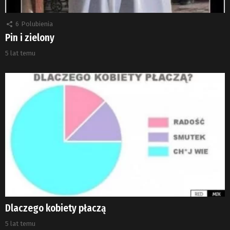
6
Polubienia
Pin i zielony
5 lat temu
Dlaczego kobiety płaczą
5 lat temu