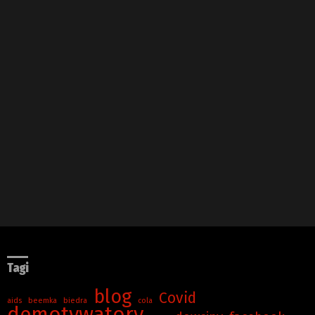
Tagi
blog
Covid
aids
beemka
biedra
cola
demotywatory