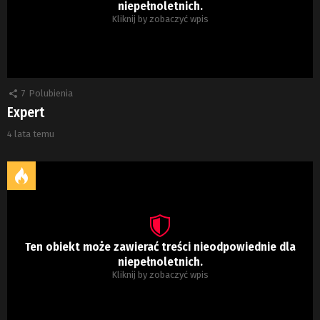
niepełnoletnich.
Kliknij by zobaczyć wpis
7
Polubienia
Expert
4 lata temu
Ten obiekt może zawierać treści nieodpowiednie dla
niepełnoletnich.
Kliknij by zobaczyć wpis