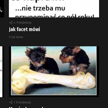
4
Polubienia
Jak facet mówi
5 lat temu
1
Polubienia