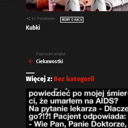
62
Polubienia
MEMY O KACU
Kubki
Poprzedni artykuł
Zobacz
więcej
Ciekawostki
Więcej z:
Bez kategorii