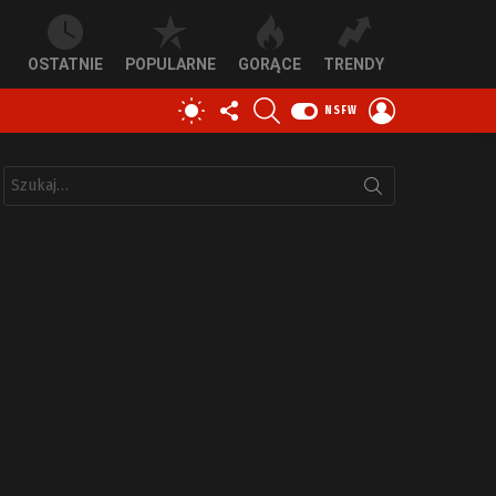
OSTATNIE
POPULARNE
GORĄCE
TRENDY
OBSERWUJ
SZUKAJ
ZALOGUJ
PRZEŁĄCZ
NSFW
NAS
SIĘ
SKÓRKĘ
Szukaj: