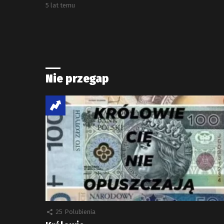
5 lat temu
Nie przegap
25
Polubienia