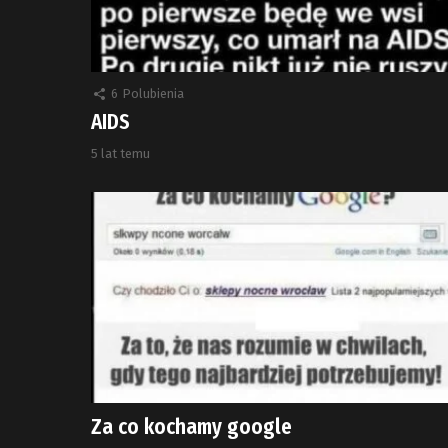
6
Polubienia
AIDS
5 lat temu
Za co kochamy google