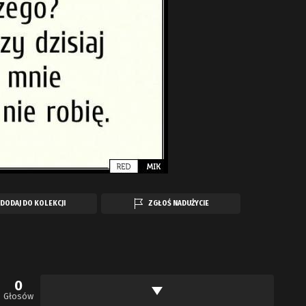
DODAJ DO KOLEKCJI
ZGŁOŚ NADUŻYCIE
0
Głosów