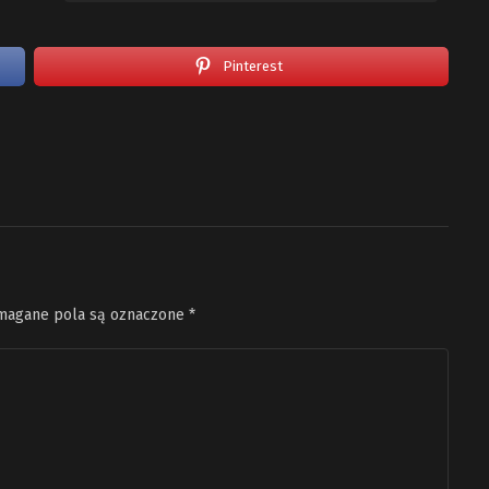
Pinterest
agane pola są oznaczone
*