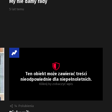
My nie damy rady
5 lat temu
Ten obiekt może zawierać treści
nieodpowiednie dla niepełnoletnich.
Kliknij by zobaczyć wpis
14
Polubienia