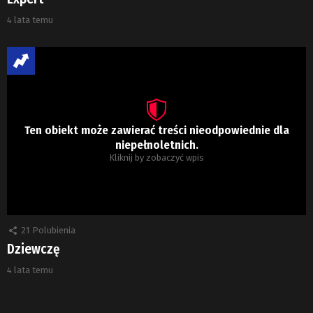
4 lata temu
Ten obiekt może zawierać treści nieodpowiednie dla
niepełnoletnich.
Kliknij by zobaczyć wpis
21
Polubienia
Dziewczę
4 lata temu