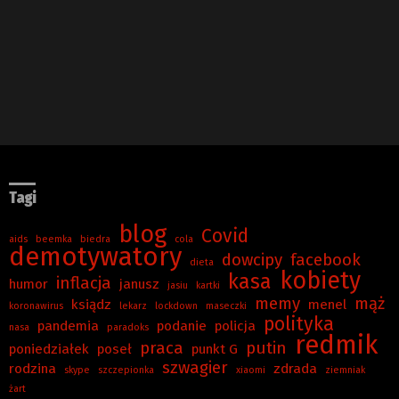
Tagi
blog
Covid
aids
beemka
biedra
cola
demotywatory
dowcipy
facebook
dieta
kobiety
kasa
inflacja
humor
janusz
jasiu
kartki
memy
mąż
ksiądz
menel
koronawirus
lekarz
lockdown
maseczki
polityka
pandemia
podanie
policja
nasa
paradoks
redmik
praca
putin
poniedziałek
poseł
punkt G
szwagier
rodzina
zdrada
skype
szczepionka
xiaomi
ziemniak
żart