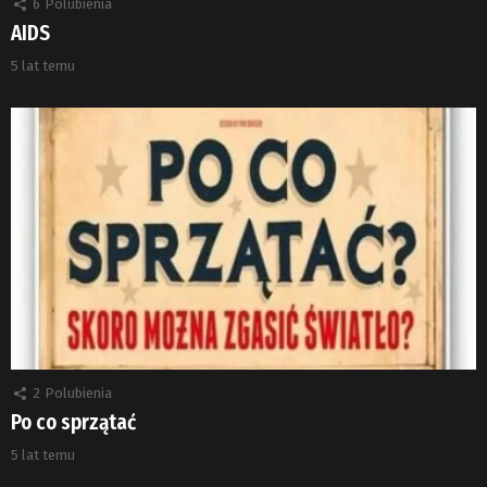
6
Polubienia
AIDS
5 lat temu
2
Polubienia
Po co sprzątać
5 lat temu