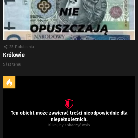
25
Polubienia
Królowie
5 lat temu
Ten obiekt może zawierać treści nieodpowiednie dla
niepełnoletnich.
Kliknij by zobaczyć wpis