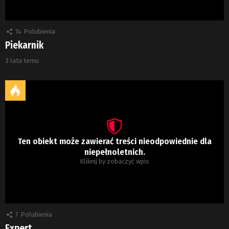
14
Polubienia
Piekarnik
3 lata temu
Ten obiekt może zawierać treści nieodpowiednie dla
niepełnoletnich.
Kliknij by zobaczyć wpis
7
Polubienia
Expert