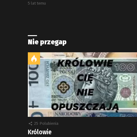
5 lat temu
Nie przegap
25
Polubienia
Królowie