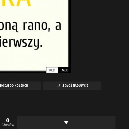
DODAJ DO KOLEKCJI
ZGŁOŚ NADUŻYCIE
0
Głosów