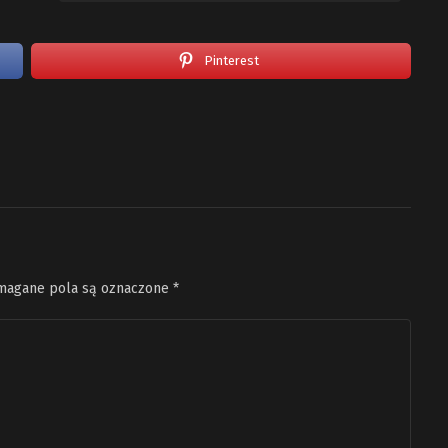
Pinterest
agane pola są oznaczone
*