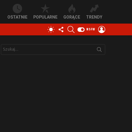
OSTATNIE
POPULARNE
GORĄCE
TRENDY
OBSERWUJ
SZUKAJ
ZALOGUJ
PRZEŁĄCZ
NSFW
NAS
SIĘ
SKÓRKĘ
Szukaj: