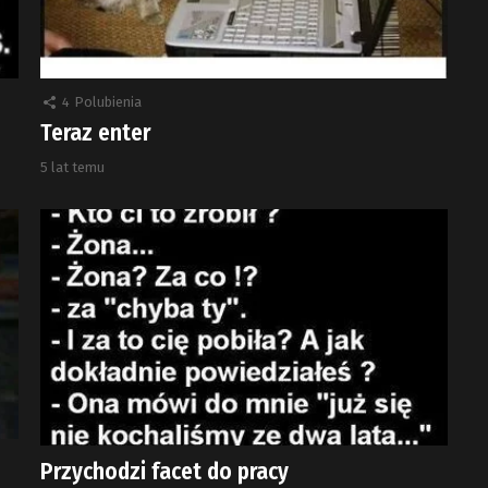
4
Polubienia
Teraz enter
5 lat temu
Przychodzi facet do pracy