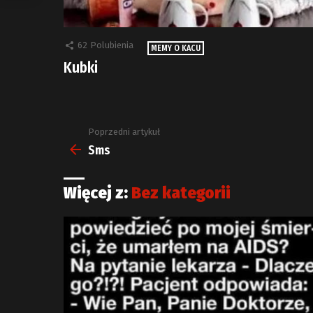
62
Polubienia
MEMY O KACU
Kubki
Poprzedni artykuł
Zobacz
więcej
Sms
Więcej z:
Bez kategorii