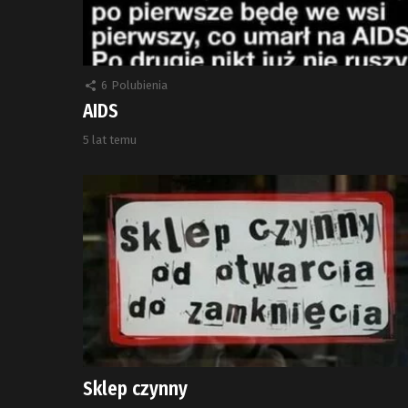
6
Polubienia
AIDS
5 lat temu
Sklep czynny