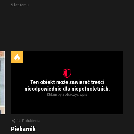
5 lat temu
Ten obiekt może zawierać treści
nieodpowiednie dla niepełnoletnich.
Kliknij by zobaczyć wpis
14
Polubienia
Piekarnik