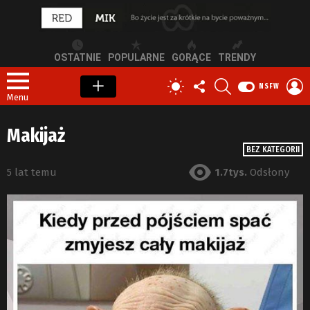
OSTATNIE
POPULARNE
GORĄCE
TRENDY
OBSERWUJ
SZUKAJ
Z
PRZEŁĄCZ
NSFW
NAS
S
SKÓRKĘ
Menu
Makijaż
BEZ KATEGORII
5 lat temu
1.7tys.
Odsłony