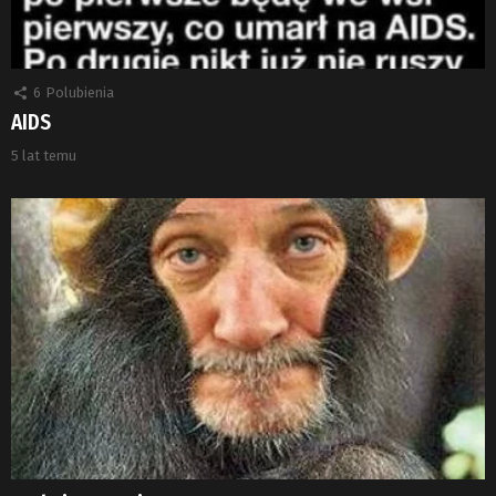
6
Polubienia
AIDS
5 lat temu