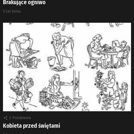
Brakujące ogniwo
5 lat temu
2
Polubienia
Kobieta przed świętami