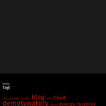
Tagi
blog
Covid
aids
beemka
biedra
cola
demotywatory
dowcipy
facebook
dieta