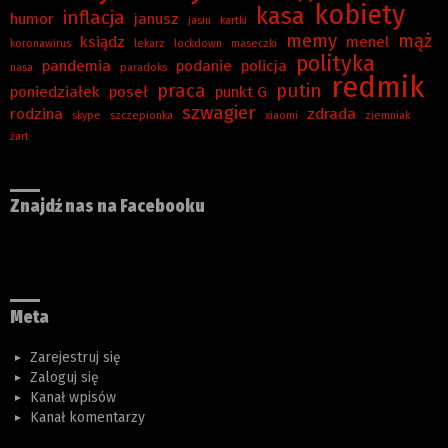
kobiety
kasa
inflacja
humor
janusz
jasiu
kartki
memy
mąż
ksiądz
menel
koronawirus
lekarz
lockdown
maseczki
polityka
pandemia
podanie
policja
nasa
paradoks
redmik
praca
putin
poniedziałek
poseł
punkt G
szwagier
rodzina
zdrada
skype
szczepionka
xiaomi
ziemniak
żart
Znajdź nas na Facebooku
Meta
Zarejestruj się
Zaloguj się
Kanał wpisów
Kanał komentarzy