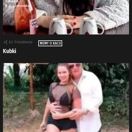
62
Polubienia
MEMY O KACU
Kubki