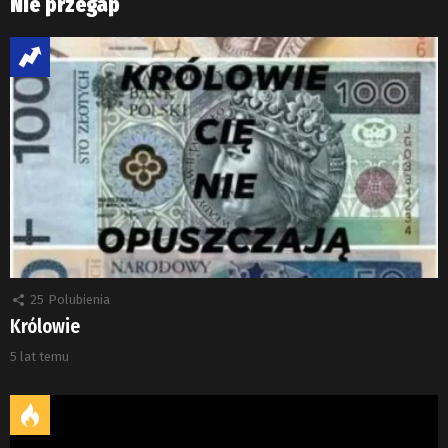
Nie przegap
25
Polubienia
Królowie
5 lat temu