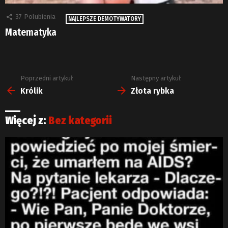
37
Polubienia
NAJLEPSZE DEMOTYWATORY
Matematyka
Poprzedni artykuł
Następny artykuł
Zobacz
więcej
Królik
Złota rybka
Więcej z:
Bez kategorii