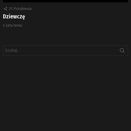
21
Polubienia
Dziewczę
4 lata temu
Szukaj: