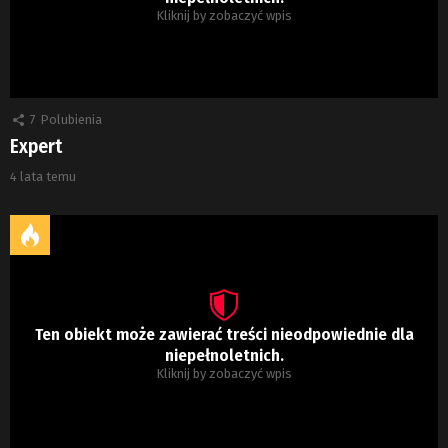
Kliknij by zobaczyć wpis
7
Polubienia
Expert
4 lata temu
Ten obiekt może zawierać treści nieodpowiednie dla
niepełnoletnich.
Kliknij by zobaczyć wpis