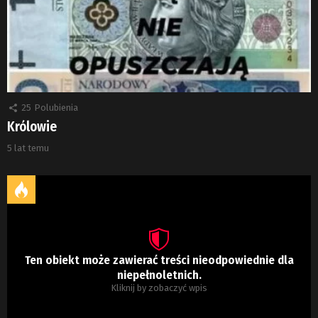
25
Polubienia
Królowie
5 lat temu
Ten obiekt może zawierać treści nieodpowiednie dla
niepełnoletnich.
Kliknij by zobaczyć wpis