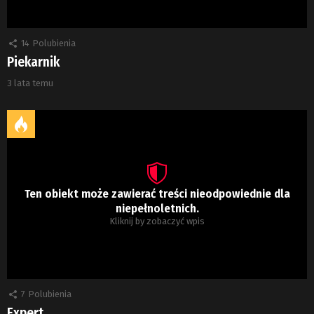
14
Polubienia
Piekarnik
3 lata temu
Ten obiekt może zawierać treści nieodpowiednie dla
niepełnoletnich.
Kliknij by zobaczyć wpis
7
Polubienia
Expert