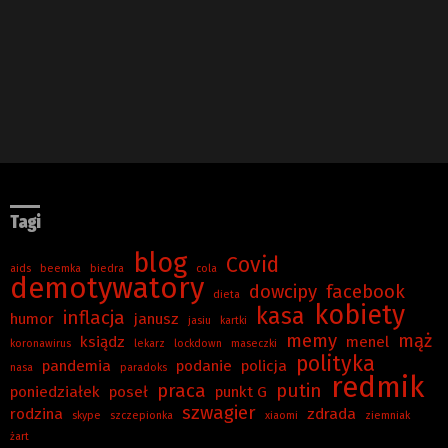
Tagi
blog
Covid
aids
beemka
biedra
cola
demotywatory
dowcipy
facebook
dieta
kobiety
kasa
inflacja
humor
janusz
jasiu
kartki
memy
mąż
ksiądz
menel
koronawirus
lekarz
lockdown
maseczki
polityka
pandemia
podanie
policja
nasa
paradoks
redmik
praca
putin
poniedziałek
poseł
punkt G
szwagier
rodzina
zdrada
skype
szczepionka
xiaomi
ziemniak
żart