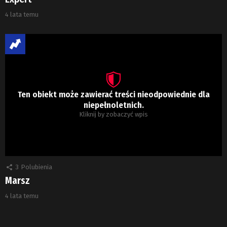
4 lata temu
Ten obiekt może zawierać treści nieodpowiednie dla
niepełnoletnich.
Kliknij by zobaczyć wpis
3
Polubienia
Marsz
4 lata temu