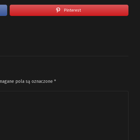
Pinterest
agane pola są oznaczone
*