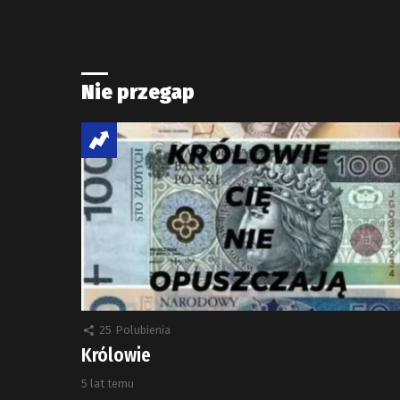
Nie przegap
25
Polubienia
Królowie
5 lat temu