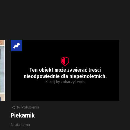
Ten obiekt może zawierać treści
nieodpowiednie dla niepełnoletnich.
Kliknij by zobaczyć wpis
14
Polubienia
Piekarnik
3 lata temu