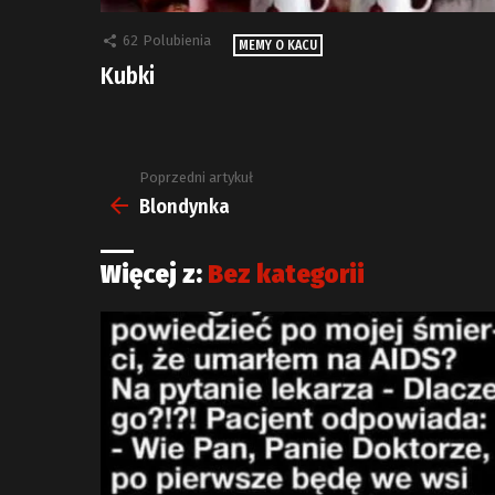
62
Polubienia
MEMY O KACU
Kubki
Poprzedni artykuł
Zobacz
więcej
Blondynka
Więcej z:
Bez kategorii