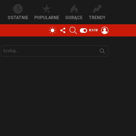
OSTATNIE
POPULARNE
GORĄCE
TRENDY
OBSERWUJ
SZUKAJ
ZALOGUJ
PRZEŁĄCZ
NSFW
NAS
SIĘ
SKÓRKĘ
Szukaj: