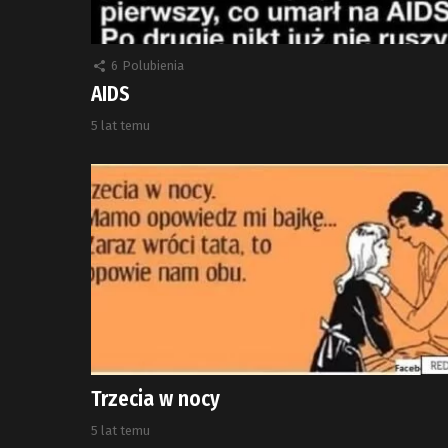
6
Polubienia
AIDS
5 lat temu
Trzecia w nocy
5 lat temu