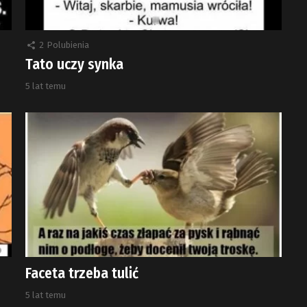
2
Polubienia
Tato uczy synka
5 lat temu
Faceta trzeba tulić
5 lat temu