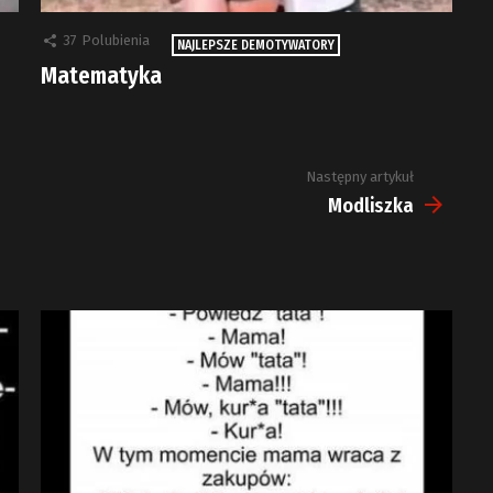
37
Polubienia
NAJLEPSZE DEMOTYWATORY
Matematyka
Następny artykuł
Modliszka