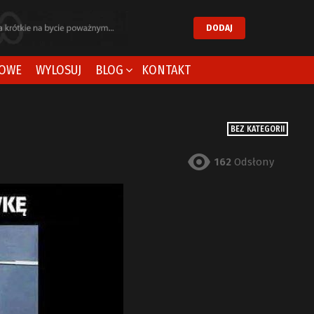
DODAJ
OWE
WYLOSUJ
BLOG
KONTAKT
BEZ KATEGORII
162
Odsłony