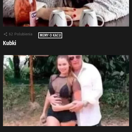
62
Polubienia
MEMY O KACU
Kubki