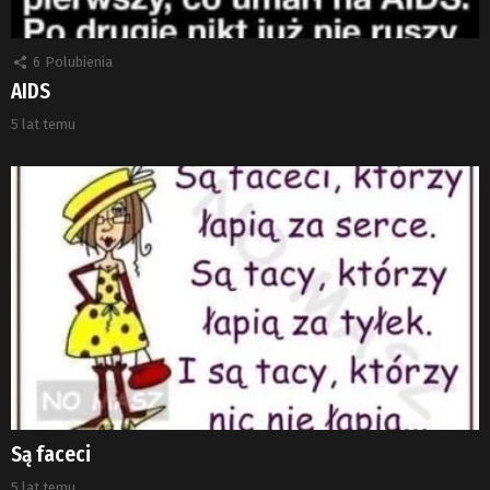
6
Polubienia
AIDS
5 lat temu
Są faceci
5 lat temu