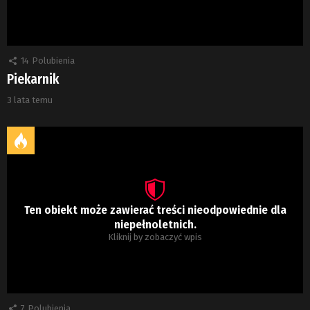
14
Polubienia
Piekarnik
3 lata temu
Ten obiekt może zawierać treści nieodpowiednie dla
niepełnoletnich.
Kliknij by zobaczyć wpis
7
Polubienia