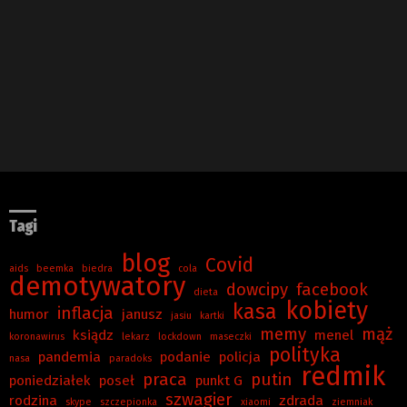
Tagi
blog
Covid
aids
beemka
biedra
cola
demotywatory
dowcipy
facebook
dieta
kobiety
kasa
inflacja
humor
janusz
jasiu
kartki
memy
mąż
ksiądz
menel
koronawirus
lekarz
lockdown
maseczki
polityka
pandemia
podanie
policja
nasa
paradoks
redmik
praca
putin
poniedziałek
poseł
punkt G
szwagier
rodzina
zdrada
skype
szczepionka
xiaomi
ziemniak