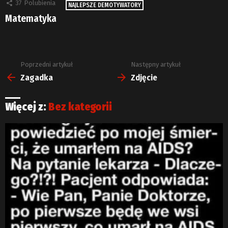
37
Polubienia
NAJLEPSZE DEMOTYWATORY
Matematyka
Poprzedni artykuł
Następny artykuł
Zobacz
więcej
Zagadka
Zdjęcie
Więcej z:
Bez kategorii