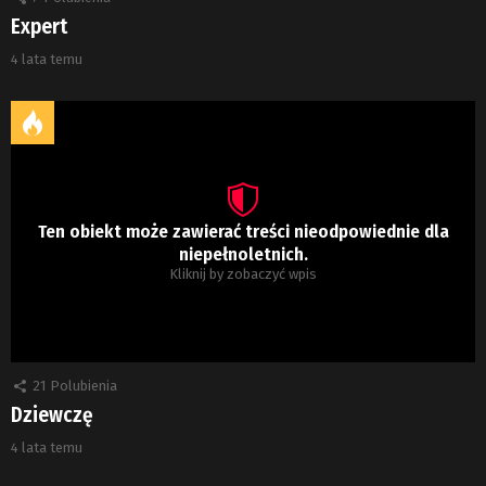
Expert
4 lata temu
Ten obiekt może zawierać treści nieodpowiednie dla
niepełnoletnich.
Kliknij by zobaczyć wpis
21
Polubienia
Dziewczę
4 lata temu