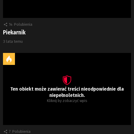
14
Polubienia
Piekarnik
3 lata temu
Ten obiekt może zawierać treści nieodpowiednie dla
niepełnoletnich.
Kliknij by zobaczyć wpis
7
Polubienia