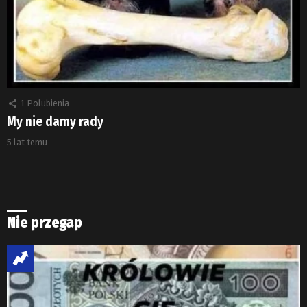
1
Polubienia
My nie damy rady
5 lat temu
Nie przegap