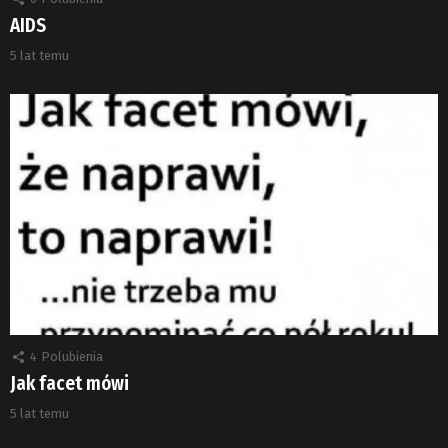
AIDS
5 lat temu
4
Polubienia
Jak facet mówi
5 lat temu