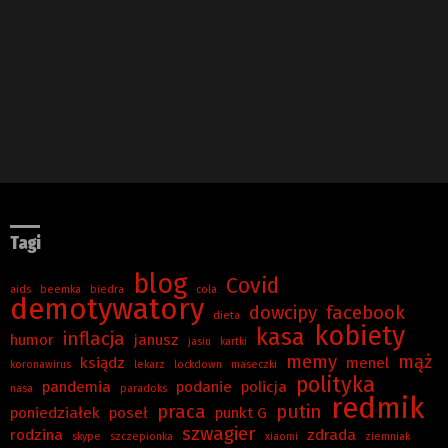
Tagi
blog
Covid
aids
beemka
biedra
cola
demotywatory
dowcipy
facebook
dieta
kobiety
kasa
inflacja
humor
janusz
jasiu
kartki
memy
mąż
ksiądz
menel
koronawirus
lekarz
lockdown
maseczki
polityka
pandemia
podanie
policja
nasa
paradoks
redmik
praca
putin
poniedziałek
poseł
punkt G
szwagier
rodzina
zdrada
skype
szczepionka
xiaomi
ziemniak