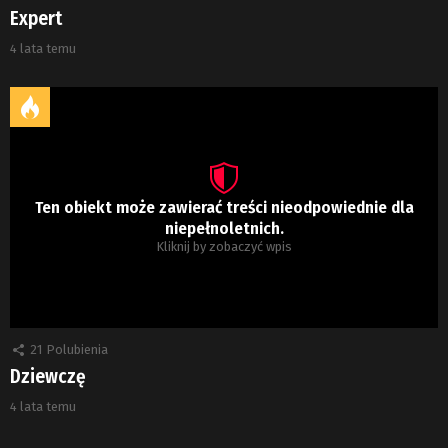
Expert
4 lata temu
Ten obiekt może zawierać treści nieodpowiednie dla
niepełnoletnich.
Kliknij by zobaczyć wpis
21
Polubienia
Dziewczę
4 lata temu