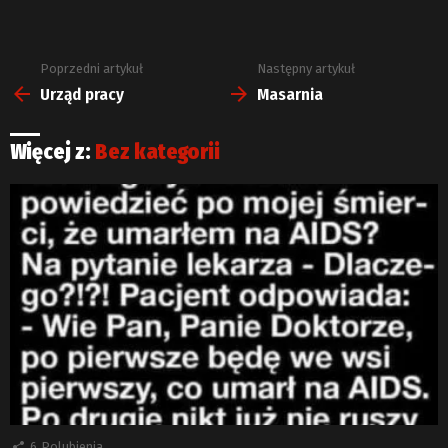
Poprzedni artykuł
Następny artykuł
Zobacz
więcej
Urząd pracy
Masarnia
Więcej z:
Bez kategorii
6
Polubienia