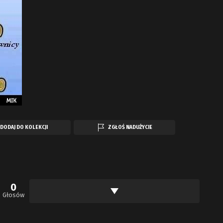
DODAJ DO KOLEKCJI
ZGŁOŚ NADUŻYCIE
0
Głosów