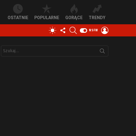
OSTATNIE
POPULARNE
GORĄCE
TRENDY
OBSERWUJ
SZUKAJ
ZALOGUJ
PRZEŁĄCZ
NSFW
NAS
SIĘ
SKÓRKĘ
Szukaj: