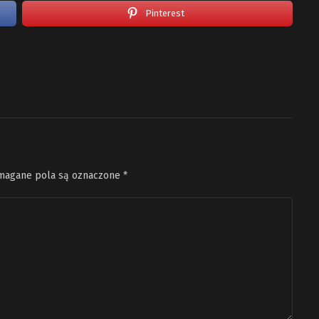
Pinterest
agane pola są oznaczone
*