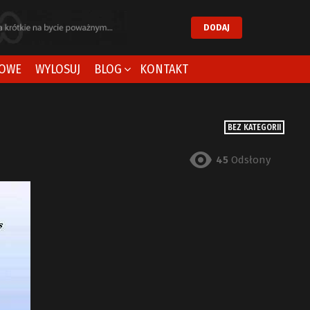
DODAJ
OWE
WYLOSUJ
BLOG
KONTAKT
BEZ KATEGORII
45
Odsłony