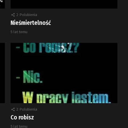
2
Polubienia
Nieśmiertelność
5 lat temu
2
Polubienia
Co robisz
5 lat temu