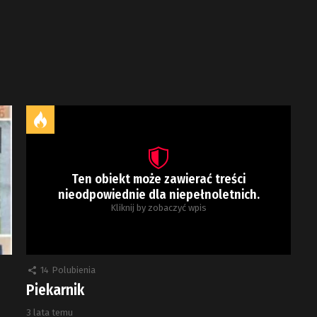
Ten obiekt może zawierać treści
nieodpowiednie dla niepełnoletnich.
Kliknij by zobaczyć wpis
14
Polubienia
Piekarnik
3 lata temu