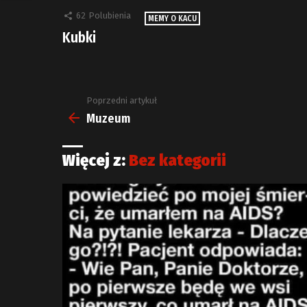
62
Polubienia
MEMY O KACU
Kubki
Poprzedni artykuł
Zobacz
więcej
Muzeum
Więcej z:
Bez kategorii