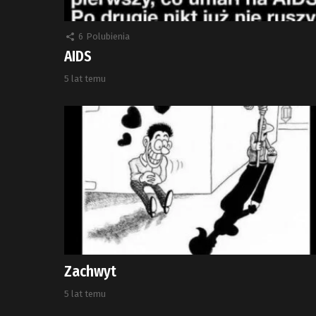
6
Polubienia
AIDS
5 lat temu
Zachwyt
5 lat temu