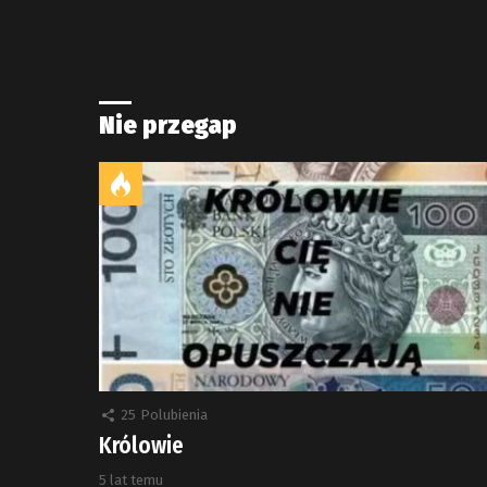
Nie przegap
25
Polubienia
Królowie
5 lat temu