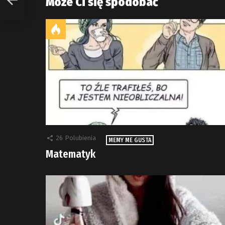
Może Ci się spodobać
26
Polubienia
MEMY ME GUSTA
Matematyk