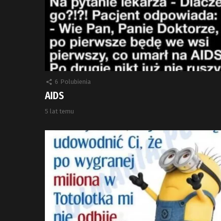
6
Polubienia
AIDS
5 lat temu