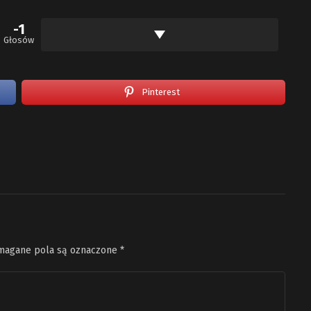
-1
Głosów
Pinterest
agane pola są oznaczone
*