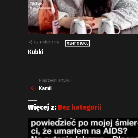
62
Polubienia
MEMY O KACU
Kubki
Poprzedni artykuł
Zobacz
więcej
Kamil
Więcej z:
Bez kategorii