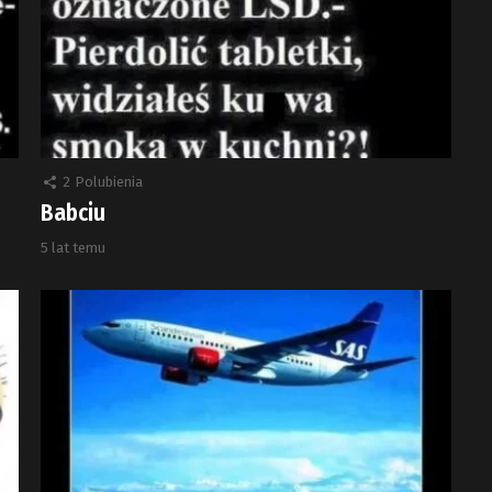
2
Polubienia
Babciu
5 lat temu