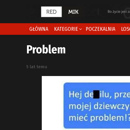
GŁÓWNA
KATEGORIE
POCZEKALNIA
LOS
Problem
5 lat temu