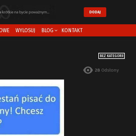
DODAJ
OWE
WYLOSUJ
BLOG
KONTAKT
BEZ KATEGORII
28
Odsłony