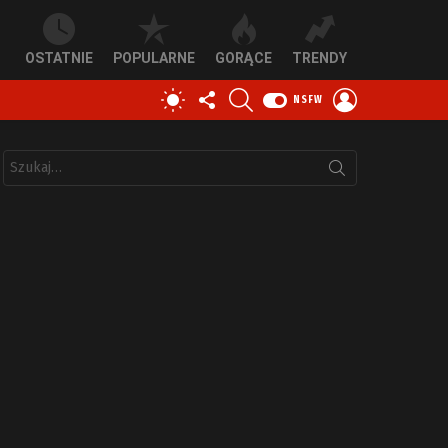
OSTATNIE
POPULARNE
GORĄCE
TRENDY
OBSERWUJ
SZUKAJ
ZALOGUJ
PRZEŁĄCZ
NSFW
NAS
SIĘ
SKÓRKĘ
Szukaj: