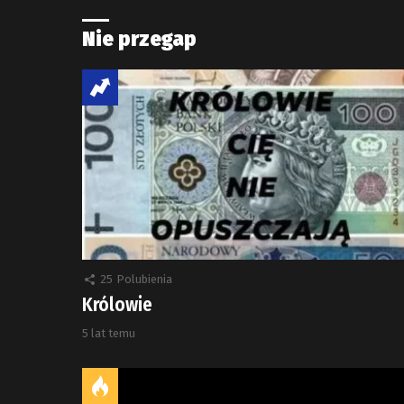
Nie przegap
25
Polubienia
Królowie
5 lat temu