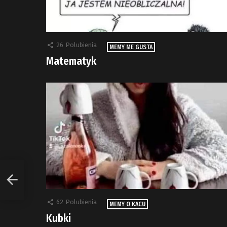
26
Polubienia
MEMY ME GUSTA
Matematyk
62
Polubienia
MEMY O KACU
Kubki