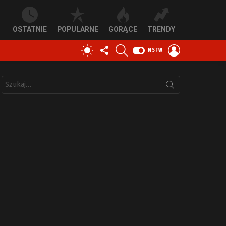
OSTATNIE
POPULARNE
GORĄCE
TRENDY
OBSERWUJ
SZUKAJ
ZALOGUJ
PRZEŁĄCZ
NSFW
NAS
SIĘ
SKÓRKĘ
Szukaj: