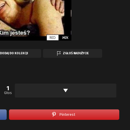
DODAJ DO KOLEKCJI
ZGŁOŚ NADUŻYCIE
1
Głos
Pinterest