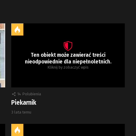
Ten obiekt może zawierać treści
nieodpowiednie dla niepełnoletnich.
Kliknij by zobaczyć wpis
14
Polubienia
Piekarnik
3 lata temu