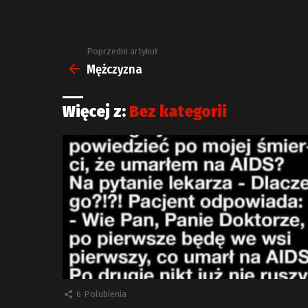
Poprzedni artykuł
Zobacz
więcej
Mężczyzna
Więcej z:
Bez kategorii
6
Polubienia