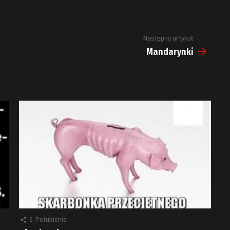
Następny artykuł
Mandarynki
6
Polubienia