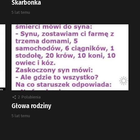
Skarbonka
5 lat temu
2
Polubienia
Głowa rodziny
5 lat temu