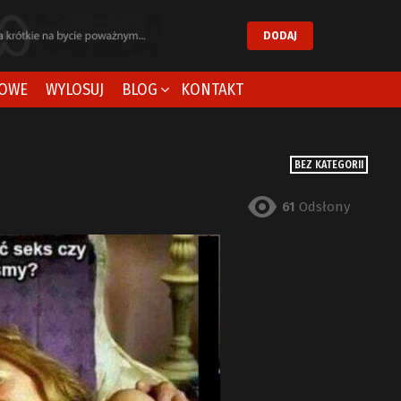
DODAJ
OWE
WYLOSUJ
BLOG
KONTAKT
BEZ KATEGORII
61
Odsłony