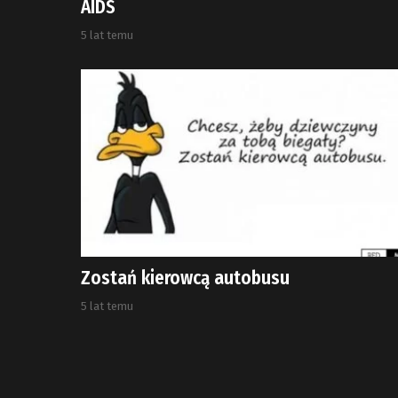
AIDS
5 lat temu
Zostań kierowcą autobusu
5 lat temu