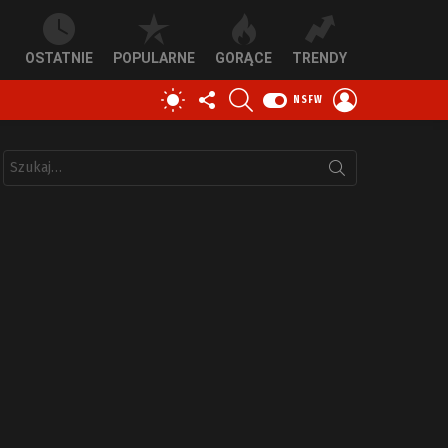
OSTATNIE
POPULARNE
GORĄCE
TRENDY
OBSERWUJ
SZUKAJ
ZALOGUJ
PRZEŁĄCZ
NSFW
NAS
SIĘ
SKÓRKĘ
Szukaj: