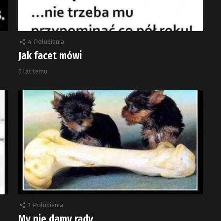
4
Polubienia
Jak facet mówi
5 lat temu
1
Polubienia
My nie damy rady