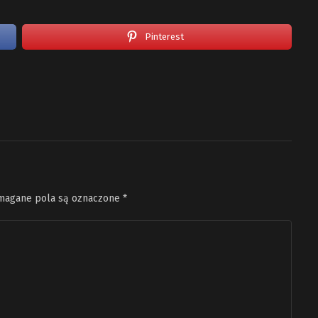
Pinterest
agane pola są oznaczone
*