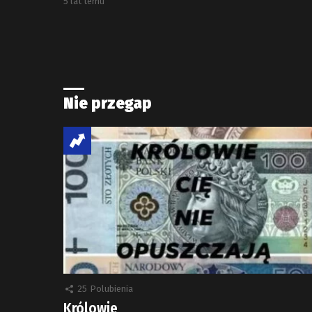
5 lat temu
Nie przegap
25
Polubienia
Królowie