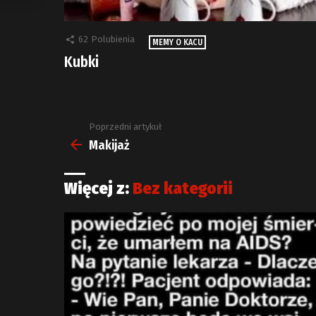
62
Polubienia
MEMY O KACU
Kubki
Poprzedni artykuł
Zobacz
więcej
Makijaż
Więcej z:
Bez kategorii