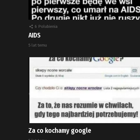
6
Polubienia
AIDS
5 lat temu
Za co kochamy google