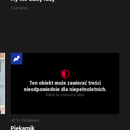
5 lat temu
Ten obiekt może zawierać treści
nieodpowiednie dla niepełnoletnich.
Kliknij by zobaczyć wpis
14
Polubienia
Piekarnik