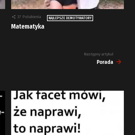
37
Polubienia
NAJLEPSZE DEMOTYWATORY
Matematyka
Następny artykuł
Porada