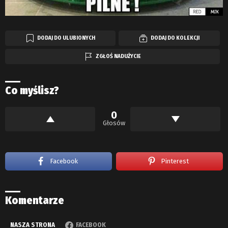
DODAJ DO ULUBIONYCH
DODAJ DO KOLEKCJI
ZGŁOŚ NADUŻYCIE
Co myślisz?
0
Głosów
Facebook
Pinterest
Komentarze
NASZA STRONA
FACEBOOK