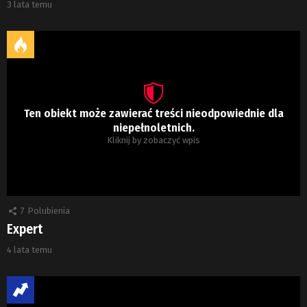
3 lata temu
Ten obiekt może zawierać treści nieodpowiednie dla
niepełnoletnich.
Kliknij by zobaczyć wpis
7
Polubienia
Expert
4 lata temu