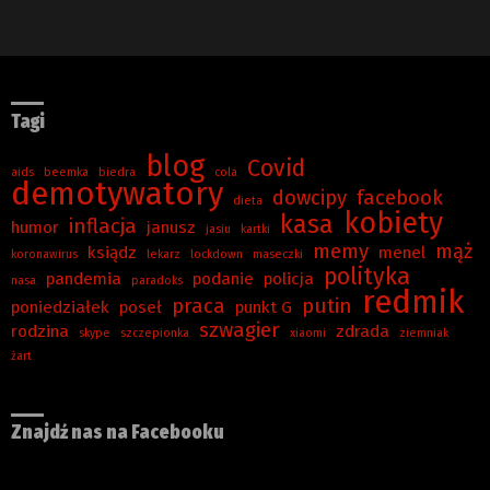
Tagi
blog
Covid
aids
beemka
biedra
cola
demotywatory
dowcipy
facebook
dieta
kobiety
kasa
inflacja
humor
janusz
jasiu
kartki
memy
mąż
ksiądz
menel
koronawirus
lekarz
lockdown
maseczki
polityka
pandemia
podanie
policja
nasa
paradoks
redmik
praca
putin
poniedziałek
poseł
punkt G
szwagier
rodzina
zdrada
skype
szczepionka
xiaomi
ziemniak
żart
Znajdź nas na Facebooku