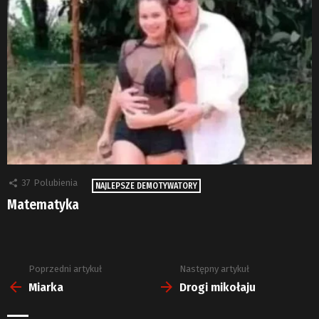
37
Polubienia
NAJLEPSZE DEMOTYWATORY
Matematyka
Poprzedni artykuł
Następny artykuł
Zobacz
więcej
Miarka
Drogi mikołaju