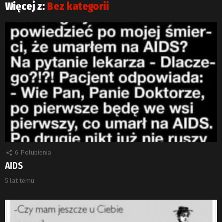
Więcej z:
Bez kategorii
6
Polubienia
AIDS
5 lat temu