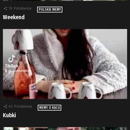
19
Polubienia
POLSKIE MEMY
Weekend
62
Polubienia
MEMY O KACU
Kubki