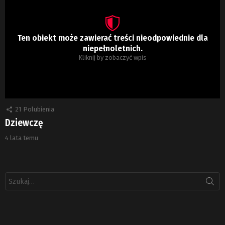
Ten obiekt może zawierać treści nieodpowiednie dla
niepełnoletnich.
Kliknij by zobaczyć wpis
21
Polubienia
Dziewczę
4 lata temu
Szukaj: