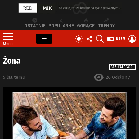
OSTATNIE
POPULARNE
GORĄCE
TRENDY
OBSERWUJ
SZUKAJ
Z
PRZEŁĄCZ
NSFW
NAS
S
SKÓRKĘ
Menu
Żona
BEZ KATEGORII
5 lat temu
26
Odsłony