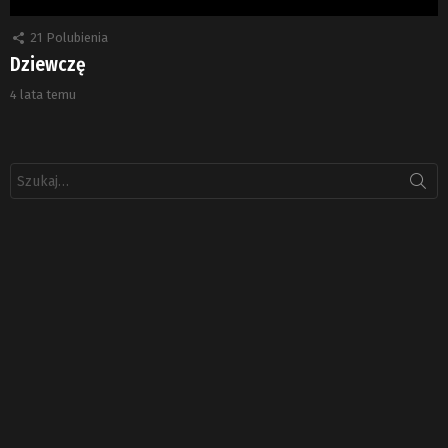
21
Polubienia
Dziewczę
4 lata temu
Szukaj: