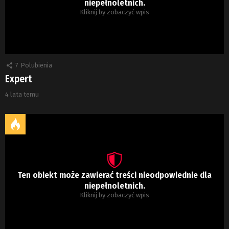
niepełnoletnich.
Kliknij by zobaczyć wpis
7
Polubienia
Expert
4 lata temu
Ten obiekt może zawierać treści nieodpowiednie dla
niepełnoletnich.
Kliknij by zobaczyć wpis