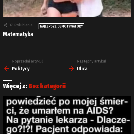
37
Polubienia
NAJLEPSZE DEMOTYWATORY
Matematyka
Poprzedni artykuł
Następny artykuł
Zobacz
więcej
Politycy
Ulica
Więcej z:
Bez kategorii