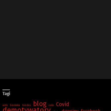
Tagi
blog
Covid
aids
beemka
biedra
cola
demotywatory