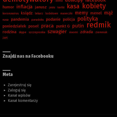
dowcipy
facebook
dieta
kobiety
kasa
inflacja
humor
janusz
jasiu
kartki
memy
mąż
ksiądz
menel
koronawirus
lekarz
lockdown
maseczki
polityka
pandemia
podanie
policja
nasa
paradoks
redmik
praca
putin
poniedziałek
poseł
punkt G
szwagier
rodzina
zdrada
skype
szczepionka
xiaomi
ziemniak
żart
Znajdź nas na Facebooku
Meta
Zarejestruj się
Zaloguj się
Kanał wpisów
Kanał komentarzy