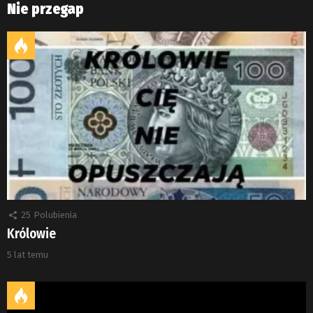
Nie przegap
25
Polubienia
Królowie
5 lat temu