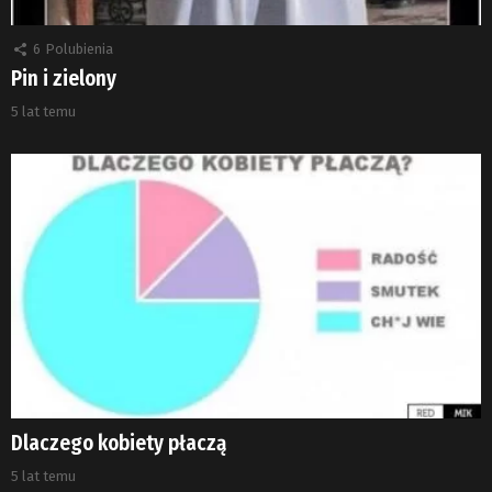
6
Polubienia
Pin i zielony
5 lat temu
Dlaczego kobiety płaczą
5 lat temu