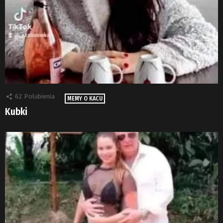
62
Polubienia
MEMY O KACU
Kubki