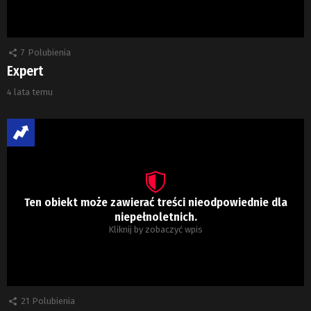
7
Polubienia
Expert
4 lata temu
Ten obiekt może zawierać treści nieodpowiednie dla
niepełnoletnich.
Kliknij by zobaczyć wpis
21
Polubienia