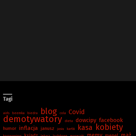
Tagi
blog
Covid
aids
beemka
biedra
cola
demotywatory
dowcipy
facebook
dieta
kobiety
kasa
inflacja
humor
janusz
jasiu
kartki
memy
mąż
ksiądz
menel
koronawirus
lekarz
lockdown
maseczki