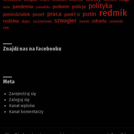
polityka
pandemia
podanie
policja
nasa
paradoks
redmik
praca
putin
poniedziałek
poseł
punkt G
szwagier
rodzina
zdrada
skype
szczepionka
xiaomi
ziemniak
żart
Znajdź nas na Facebooku
Meta
Zarejestruj się
Zaloguj się
Kanał wpisów
Kanał komentarzy