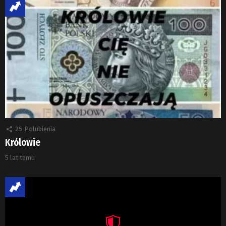
25
Polubienia
Królowie
5 lat temu