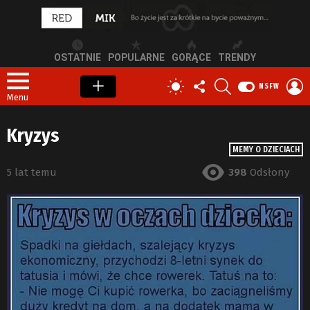
OSTATNIE
POPULARNE
GORĄCE
TRENDY
OBSERWUJ
SZUKAJ
Z
PRZEŁĄCZ
NSFW
NAS
S
SKÓRKĘ
Menu
Kryzys
MEMY O DZIECIACH
5 lat temu
398
Odsłony