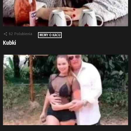
62
Polubienia
MEMY O KACU
Kubki