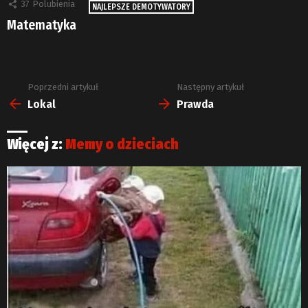
37
Polubienia
NAJLEPSZE DEMOTYWATORY
Matematyka
Poprzedni artykuł
Następny artykuł
Zobacz
więcej
Lokal
Prawda
Więcej z:
Memy o dzieciach