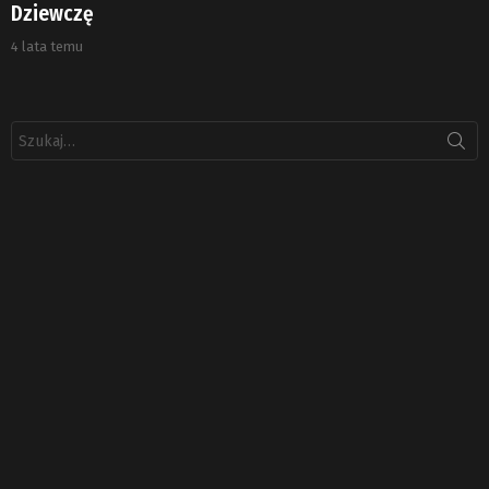
Dziewczę
4 lata temu
Szukaj: