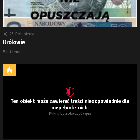
25
Polubienia
Królowie
5 lat temu
Ten obiekt może zawierać treści nieodpowiednie dla
niepełnoletnich.
Kliknij by zobaczyć wpis