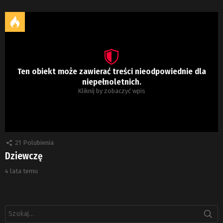
Ten obiekt może zawierać treści nieodpowiednie dla
niepełnoletnich.
Kliknij by zobaczyć wpis
21
Polubienia
Dziewczę
4 lata temu
Szukaj: