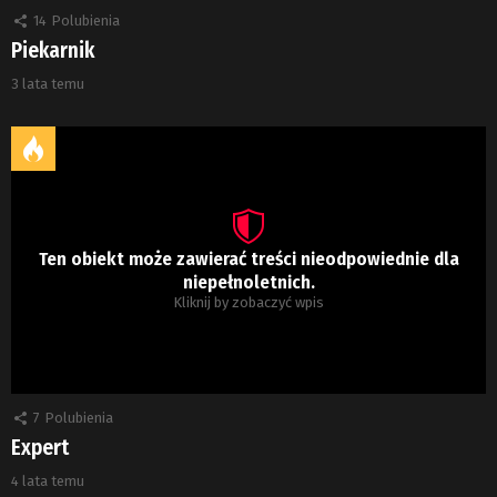
14
Polubienia
Piekarnik
3 lata temu
Ten obiekt może zawierać treści nieodpowiednie dla
niepełnoletnich.
Kliknij by zobaczyć wpis
7
Polubienia
Expert
4 lata temu