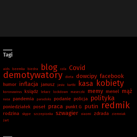
Tagi
blog
Covid
aids
beemka
biedra
cola
demotywatory
dowcipy
facebook
dieta
kobiety
kasa
inflacja
humor
janusz
jasiu
kartki
memy
mąż
ksiądz
menel
koronawirus
lekarz
lockdown
maseczki
polityka
pandemia
podanie
policja
nasa
paradoks
redmik
praca
putin
poniedziałek
poseł
punkt G
szwagier
rodzina
zdrada
skype
szczepionka
xiaomi
ziemniak
żart