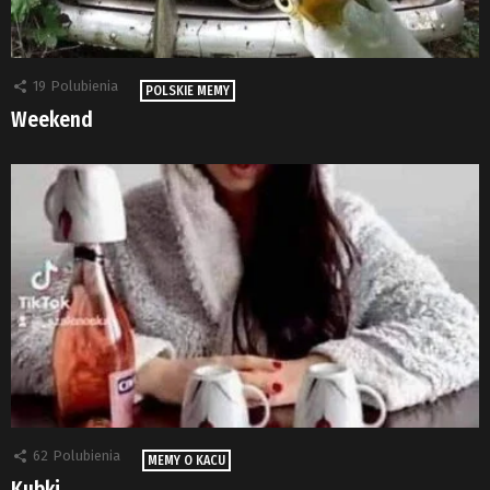
19
Polubienia
POLSKIE MEMY
Weekend
62
Polubienia
MEMY O KACU
Kubki