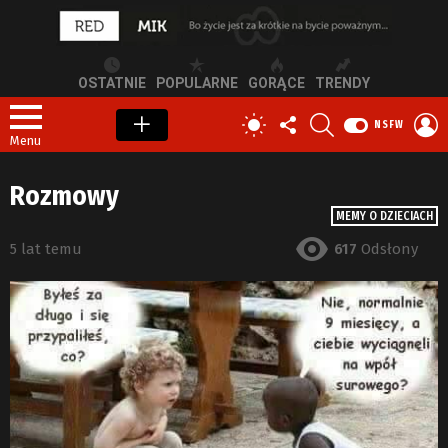
OSTATNIE
POPULARNE
GORĄCE
TRENDY
OBSERWUJ
SZUKAJ
Z
PRZEŁĄCZ
NSFW
NAS
S
SKÓRKĘ
Menu
Rozmowy
MEMY O DZIECIACH
5 lat temu
617
Odsłony