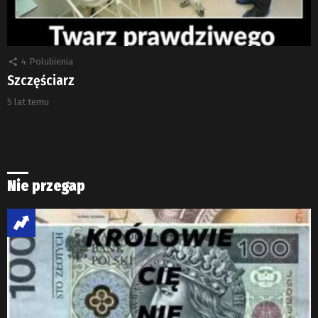
4
Polubienia
Szczęściarz
5 lat temu
Nie przegap