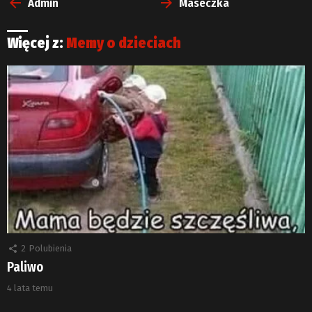
więcej
Admin
Maseczka
Więcej z:
Memy o dzieciach
2
Polubienia
Paliwo
4 lata temu