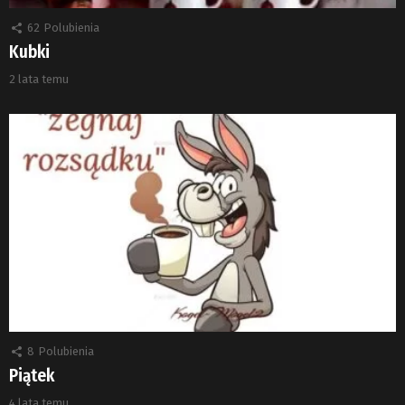
62
Polubienia
Kubki
2 lata temu
8
Polubienia
Piątek
4 lata temu