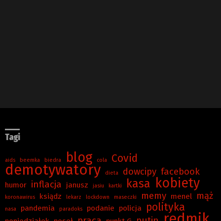
Tagi
blog
Covid
aids
beemka
biedra
cola
demotywatory
dowcipy
facebook
dieta
kobiety
kasa
inflacja
humor
janusz
jasiu
kartki
memy
mąż
ksiądz
menel
koronawirus
lekarz
lockdown
maseczki
polityka
pandemia
podanie
policja
nasa
paradoks
redmik
praca
putin
poniedziałek
poseł
punkt G