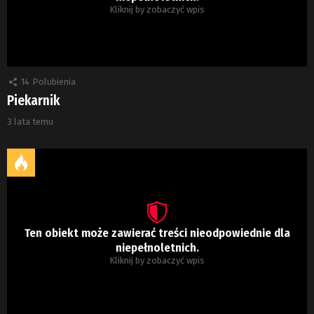
Kliknij by zobaczyć wpis
14
Polubienia
Piekarnik
3 lata temu
Ten obiekt może zawierać treści nieodpowiednie dla
niepełnoletnich.
Kliknij by zobaczyć wpis