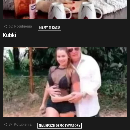
62
Polubienia
MEMY O KACU
Kubki
37
Polubienia
NAJLEPSZE DEMOTYWATORY