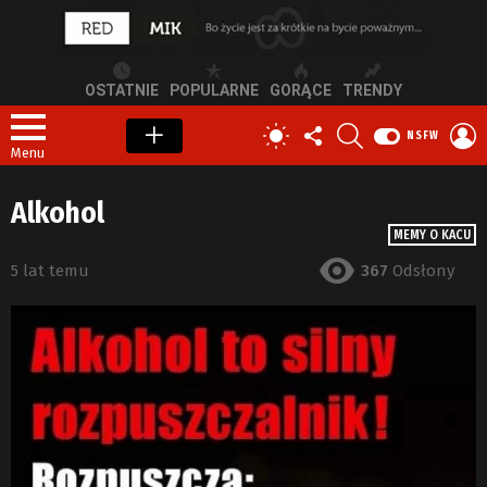
OSTATNIE
POPULARNE
GORĄCE
TRENDY
OBSERWUJ
SZUKAJ
Z
PRZEŁĄCZ
NSFW
NAS
S
SKÓRKĘ
Menu
Alkohol
MEMY O KACU
5 lat temu
367
Odsłony