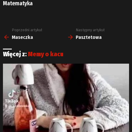
Matematyka
Poprzedni artykuł
Następny artykuł
Zobacz
więcej
Maseczka
Pasztetowa
Więcej z:
Memy o kacu