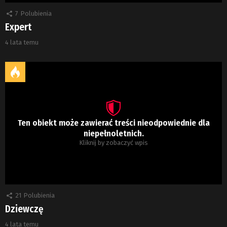
7
Polubienia
Expert
4 lata temu
Ten obiekt może zawierać treści nieodpowiednie dla
niepełnoletnich.
Kliknij by zobaczyć wpis
21
Polubienia
Dziewczę
4 lata temu