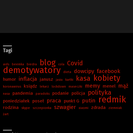
Tagi
blog
Covid
aids
beemka
biedra
cola
demotywatory
dowcipy
facebook
dieta
kobiety
kasa
inflacja
humor
janusz
jasiu
kartki
memy
mąż
ksiądz
menel
koronawirus
lekarz
lockdown
maseczki
polityka
pandemia
podanie
policja
nasa
paradoks
redmik
praca
putin
poniedziałek
poseł
punkt G
szwagier
rodzina
zdrada
skype
szczepionka
xiaomi
ziemniak
żart