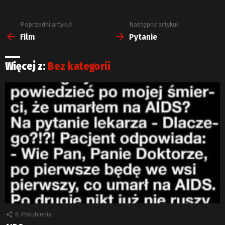
Poprzedni artykuł
Następny artykuł
Zobacz
więcej
Film
Pytanie
Więcej z:
Bez kategorii
6
Polubienia