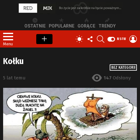
OSTATNIE
POPULARNE
GORĄCE
TRENDY
OBSERWUJ
SZUKAJ
Z
PRZEŁĄCZ
NSFW
NAS
S
SKÓRKĘ
Menu
Kołku
BEZ KATEGORII
5 lat temu
147
Odsłony