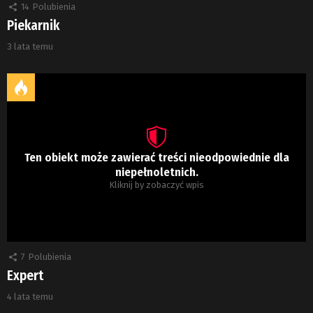
14
Polubienia
Piekarnik
3 lata temu
Ten obiekt może zawierać treści nieodpowiednie dla
niepełnoletnich.
Kliknij by zobaczyć wpis
7
Polubienia
Expert
4 lata temu