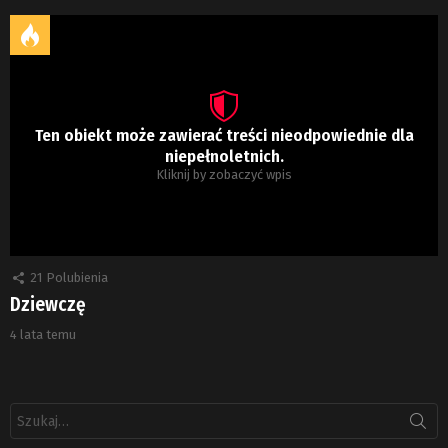
Ten obiekt może zawierać treści nieodpowiednie dla
niepełnoletnich.
Kliknij by zobaczyć wpis
21
Polubienia
Dziewczę
4 lata temu
Szukaj: