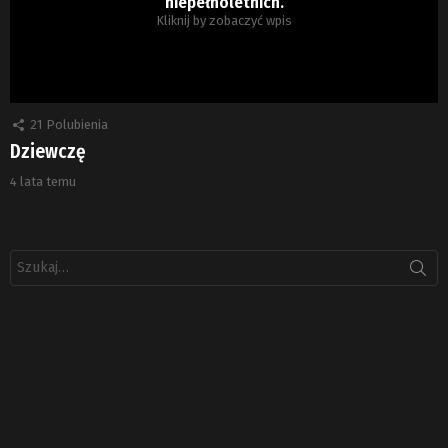
niepełnoletnich.
Kliknij by zobaczyć wpis
21
Polubienia
Dziewczę
4 lata temu
Szukaj: