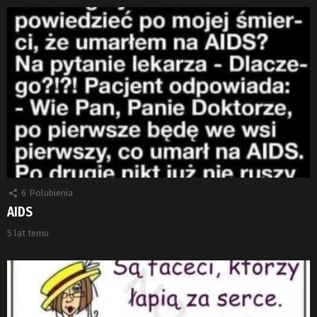
6
Polubienia
AIDS
5 lat temu