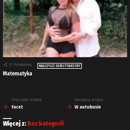
37
Polubienia
NAJLEPSZE DEMOTYWATORY
Matematyka
Poprzedni artykuł
Następny artykuł
Zobacz
więcej
Facet
W autobusie
Więcej z:
Bez kategorii