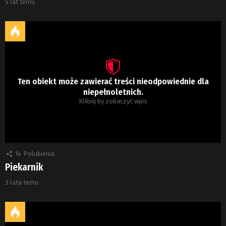
5 lat temu
Ten obiekt może zawierać treści nieodpowiednie dla
niepełnoletnich.
Kliknij by zobaczyć wpis
14
Polubienia
Piekarnik
3 lata temu