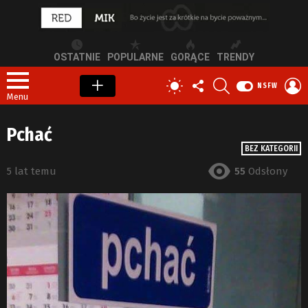
OSTATNIE
POPULARNE
GORĄCE
TRENDY
OBSERWUJ
SZUKAJ
Z
PRZEŁĄCZ
NSFW
NAS
S
SKÓRKĘ
Menu
Pchać
BEZ KATEGORII
5 lat temu
55
Odsłony