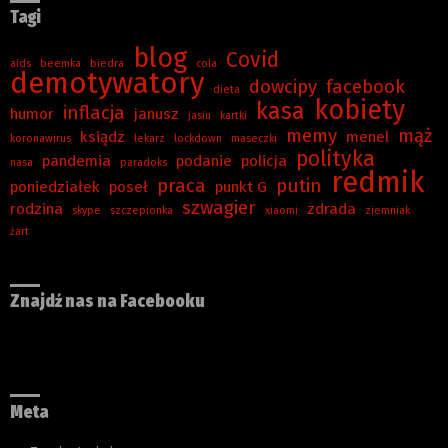
Tagi
blog
Covid
aids
beemka
biedra
cola
demotywatory
dowcipy
facebook
dieta
kobiety
kasa
inflacja
humor
janusz
jasiu
kartki
memy
mąż
ksiądz
menel
koronawirus
lekarz
lockdown
maseczki
polityka
pandemia
podanie
policja
nasa
paradoks
redmik
praca
putin
poniedziałek
poseł
punkt G
szwagier
rodzina
zdrada
skype
szczepionka
xiaomi
ziemniak
żart
Znajdź nas na Facebooku
Meta