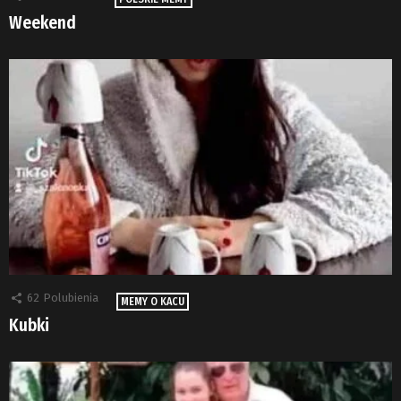
Weekend
62
Polubienia
MEMY O KACU
Kubki